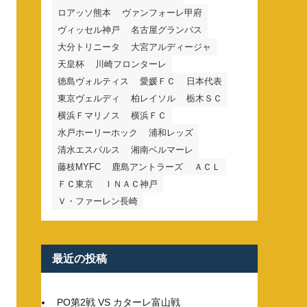
ロアッソ熊本
ヴァンフォーレ甲府
ヴィッセル神戸
名古屋グランパス
大分トリニータ
大宮アルディージャ
天皇杯
川崎フロンターレ
徳島ヴォルティス
愛媛ＦＣ
日本代表
東京ヴェルディ
柏レイソル
栃木ＳＣ
横浜Ｆマリノス
横浜ＦＣ
水戸ホーリーホック
浦和レッズ
清水エスパルス
湘南ベルマーレ
藤枝MYFC
鹿島アントラーズ
ＡＣＬ
ＦＣ東京
ＩＮＡＣ神戸
Ｖ・ファーレン長崎
最近の投稿
PO第2戦 VS カターレ富山戦