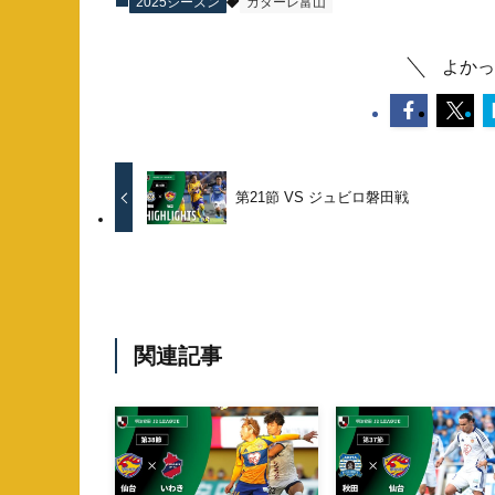
2025シーズン
カターレ富山
よかっ
第21節 VS ジュビロ磐田戦
関連記事