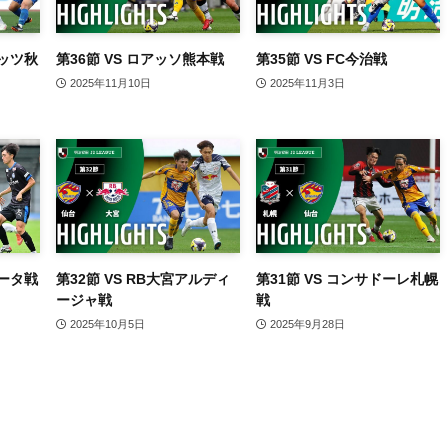
リッツ秋
第36節 VS ロアッソ熊本戦
第35節 VS FC今治戦
2025年11月10日
2025年11月3日
ニータ戦
第32節 VS RB大宮アルディ
第31節 VS コンサドーレ札幌
ージャ戦
戦
2025年10月5日
2025年9月28日