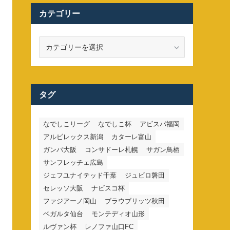
カテゴリー
カ
テ
ゴ
リ
ー
タグ
なでしこリーグ
なでしこ杯
アビスパ福岡
アルビレックス新潟
カターレ富山
ガンバ大阪
コンサドーレ札幌
サガン鳥栖
サンフレッチェ広島
ジェフユナイテッド千葉
ジュビロ磐田
セレッソ大阪
ナビスコ杯
ファジアーノ岡山
ブラウブリッツ秋田
ベガルタ仙台
モンテディオ山形
ルヴァン杯
レノファ山口FC