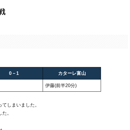
戦
。
0－1
カターレ富山
伊藤(前半20分)
ってしまいました。
した。