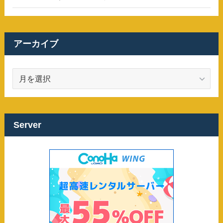
アーカイブ
ア
ー
カ
イ
ブ
Server