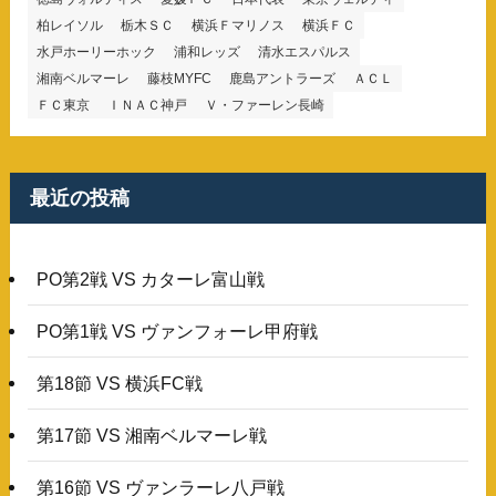
柏レイソル
栃木ＳＣ
横浜Ｆマリノス
横浜ＦＣ
水戸ホーリーホック
浦和レッズ
清水エスパルス
湘南ベルマーレ
藤枝MYFC
鹿島アントラーズ
ＡＣＬ
ＦＣ東京
ＩＮＡＣ神戸
Ｖ・ファーレン長崎
最近の投稿
PO第2戦 VS カターレ富山戦
PO第1戦 VS ヴァンフォーレ甲府戦
第18節 VS 横浜FC戦
第17節 VS 湘南ベルマーレ戦
第16節 VS ヴァンラーレ八戸戦