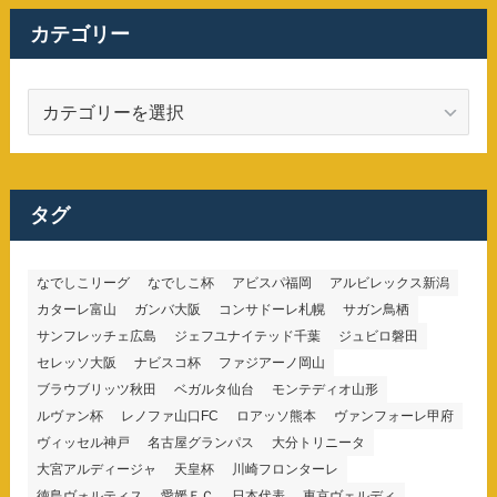
カテゴリー
カ
テ
ゴ
リ
ー
タグ
なでしこリーグ
なでしこ杯
アビスパ福岡
アルビレックス新潟
カターレ富山
ガンバ大阪
コンサドーレ札幌
サガン鳥栖
サンフレッチェ広島
ジェフユナイテッド千葉
ジュビロ磐田
セレッソ大阪
ナビスコ杯
ファジアーノ岡山
ブラウブリッツ秋田
ベガルタ仙台
モンテディオ山形
ルヴァン杯
レノファ山口FC
ロアッソ熊本
ヴァンフォーレ甲府
ヴィッセル神戸
名古屋グランパス
大分トリニータ
大宮アルディージャ
天皇杯
川崎フロンターレ
徳島ヴォルティス
愛媛ＦＣ
日本代表
東京ヴェルディ