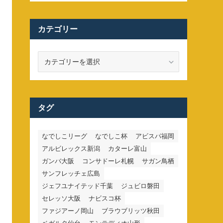
カテゴリー
カ
テ
ゴ
リ
ー
タグ
なでしこリーグ
なでしこ杯
アビスパ福岡
アルビレックス新潟
カターレ富山
ガンバ大阪
コンサドーレ札幌
サガン鳥栖
サンフレッチェ広島
ジェフユナイテッド千葉
ジュビロ磐田
セレッソ大阪
ナビスコ杯
ファジアーノ岡山
ブラウブリッツ秋田