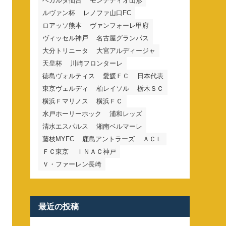
ベガルタ仙台
モンテディオ山形
ルヴァン杯
レノファ山口FC
ロアッソ熊本
ヴァンフォーレ甲府
ヴィッセル神戸
名古屋グランパス
大分トリニータ
大宮アルディージャ
天皇杯
川崎フロンターレ
徳島ヴォルティス
愛媛ＦＣ
日本代表
東京ヴェルディ
柏レイソル
栃木ＳＣ
横浜Ｆマリノス
横浜ＦＣ
水戸ホーリーホック
浦和レッズ
清水エスパルス
湘南ベルマーレ
藤枝MYFC
鹿島アントラーズ
ＡＣＬ
ＦＣ東京
ＩＮＡＣ神戸
Ｖ・ファーレン長崎
最近の投稿