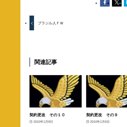
ブラジル人ＦＷ
関連記事
契約更改 その１０
契約更改 その９
2010年1月8日
2010年1月6日