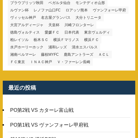
ブラウブリッツ秋田
ベガルタ仙台
モンテディオ山形
ルヴァン杯
レノファ山口FC
ロアッソ熊本
ヴァンフォーレ甲府
ヴィッセル神戸
名古屋グランパス
大分トリニータ
大宮アルディージャ
天皇杯
川崎フロンターレ
徳島ヴォルティス
愛媛ＦＣ
日本代表
東京ヴェルディ
柏レイソル
栃木ＳＣ
横浜Ｆマリノス
横浜ＦＣ
水戸ホーリーホック
浦和レッズ
清水エスパルス
湘南ベルマーレ
藤枝MYFC
鹿島アントラーズ
ＡＣＬ
ＦＣ東京
ＩＮＡＣ神戸
Ｖ・ファーレン長崎
最近の投稿
PO第2戦 VS カターレ富山戦
PO第1戦 VS ヴァンフォーレ甲府戦