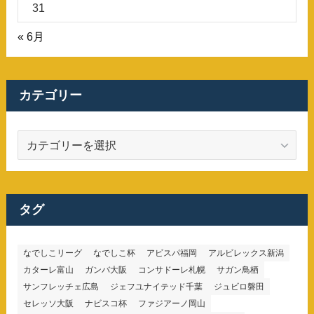
31
« 6月
カテゴリー
カ
テ
ゴ
リ
ー
タグ
なでしこリーグ
なでしこ杯
アビスパ福岡
アルビレックス新潟
カターレ富山
ガンバ大阪
コンサドーレ札幌
サガン鳥栖
サンフレッチェ広島
ジェフユナイテッド千葉
ジュビロ磐田
セレッソ大阪
ナビスコ杯
ファジアーノ岡山