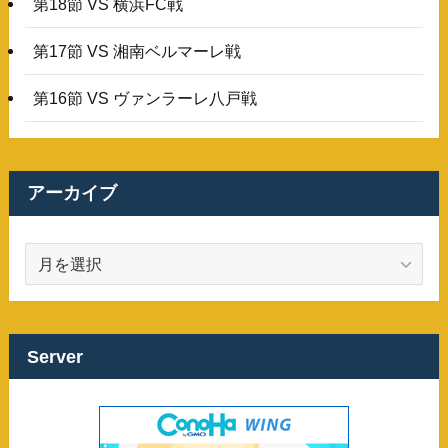
第18節 VS 横浜FC戦
第17節 VS 湘南ベルマーレ戦
第16節 VS ヴァンラーレ八戸戦
アーカイブ
ア
ー
カ
イ
ブ
Server