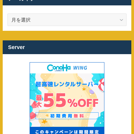
ア
ー
カ
イ
ブ
Server