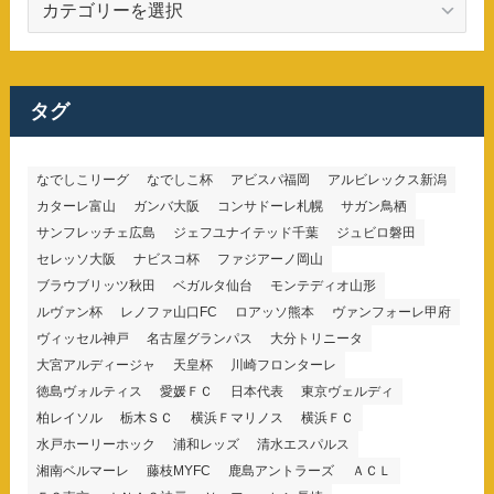
テ
ゴ
リ
ー
タグ
なでしこリーグ
なでしこ杯
アビスパ福岡
アルビレックス新潟
カターレ富山
ガンバ大阪
コンサドーレ札幌
サガン鳥栖
サンフレッチェ広島
ジェフユナイテッド千葉
ジュビロ磐田
セレッソ大阪
ナビスコ杯
ファジアーノ岡山
ブラウブリッツ秋田
ベガルタ仙台
モンテディオ山形
ルヴァン杯
レノファ山口FC
ロアッソ熊本
ヴァンフォーレ甲府
ヴィッセル神戸
名古屋グランパス
大分トリニータ
大宮アルディージャ
天皇杯
川崎フロンターレ
徳島ヴォルティス
愛媛ＦＣ
日本代表
東京ヴェルディ
柏レイソル
栃木ＳＣ
横浜Ｆマリノス
横浜ＦＣ
水戸ホーリーホック
浦和レッズ
清水エスパルス
湘南ベルマーレ
藤枝MYFC
鹿島アントラーズ
ＡＣＬ