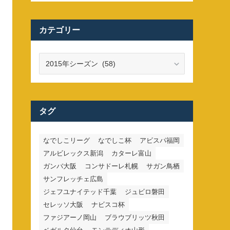
カテゴリー
カ
テ
ゴ
リ
ー
タグ
なでしこリーグ
なでしこ杯
アビスパ福岡
アルビレックス新潟
カターレ富山
ガンバ大阪
コンサドーレ札幌
サガン鳥栖
サンフレッチェ広島
ジェフユナイテッド千葉
ジュビロ磐田
セレッソ大阪
ナビスコ杯
ファジアーノ岡山
ブラウブリッツ秋田