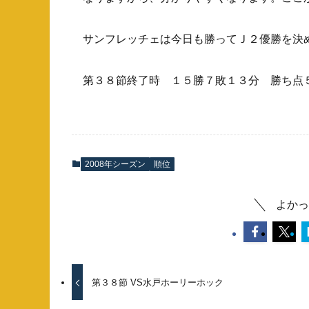
サンフレッチェは今日も勝ってＪ２優勝を決
第３８節終了時 １５勝７敗１３分 勝ち点
2008年シーズン
順位
よかっ
第３８節 VS水戸ホーリーホック