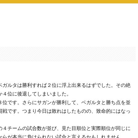
。
ベガルタは勝利すれば２位に浮上出来るはずでした。その絶
か４位に後退してしまいました。
３位です。さらにサガンが勝利して、ベガルタと勝ち点を並
混戦です。つまり今日は敗れはしたものの、致命的にはなっ
の４チームの試合数が並び、見た目順位と実際順位が同じに
からが本当に負けられない試合と言えるかもしれません。