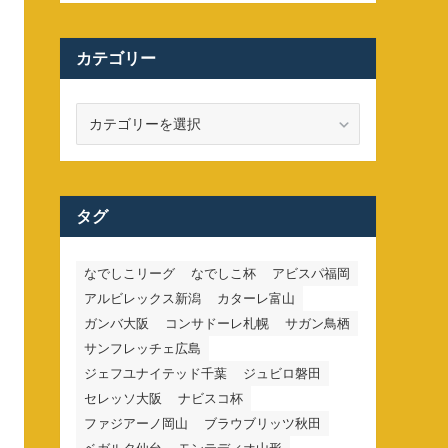
カテゴリー
カ
テ
ゴ
リ
ー
タグ
なでしこリーグ
なでしこ杯
アビスパ福岡
アルビレックス新潟
カターレ富山
ガンバ大阪
コンサドーレ札幌
サガン鳥栖
サンフレッチェ広島
ジェフユナイテッド千葉
ジュビロ磐田
セレッソ大阪
ナビスコ杯
ファジアーノ岡山
ブラウブリッツ秋田