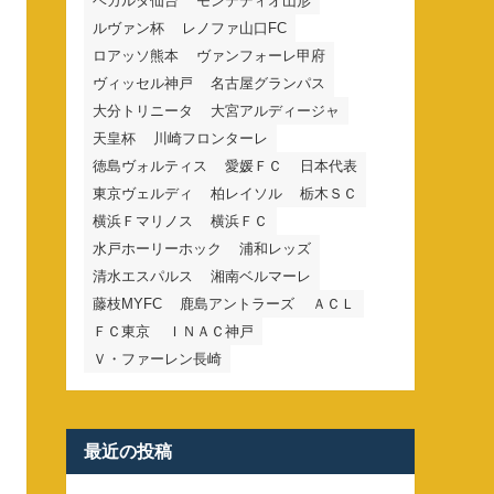
ベガルタ仙台
モンテディオ山形
ルヴァン杯
レノファ山口FC
ロアッソ熊本
ヴァンフォーレ甲府
ヴィッセル神戸
名古屋グランパス
大分トリニータ
大宮アルディージャ
天皇杯
川崎フロンターレ
徳島ヴォルティス
愛媛ＦＣ
日本代表
東京ヴェルディ
柏レイソル
栃木ＳＣ
横浜Ｆマリノス
横浜ＦＣ
水戸ホーリーホック
浦和レッズ
清水エスパルス
湘南ベルマーレ
藤枝MYFC
鹿島アントラーズ
ＡＣＬ
ＦＣ東京
ＩＮＡＣ神戸
Ｖ・ファーレン長崎
最近の投稿