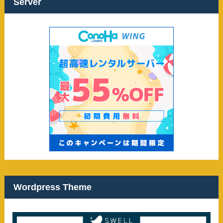
ブ
Server
Wordpress Theme