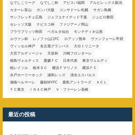
なでしこリーグ
なでしこ杯
アビスパ福岡
アルビレックス新潟
カターレ富山
ガンバ大阪
コンサドーレ札幌
サガン鳥栖
サンフレッチェ広島
ジェフユナイテッド千葉
ジュビロ磐田
セレッソ大阪
ナビスコ杯
ファジアーノ岡山
ブラウブリッツ秋田
ベガルタ仙台
モンテディオ山形
ルヴァン杯
レノファ山口FC
ロアッソ熊本
ヴァンフォーレ甲府
ヴィッセル神戸
名古屋グランパス
大分トリニータ
大宮アルディージャ
天皇杯
川崎フロンターレ
徳島ヴォルティス
愛媛ＦＣ
日本代表
東京ヴェルディ
柏レイソル
栃木ＳＣ
横浜Ｆマリノス
横浜ＦＣ
水戸ホーリーホック
浦和レッズ
清水エスパルス
湘南ベルマーレ
藤枝MYFC
鹿島アントラーズ
ＡＣＬ
ＦＣ東京
ＩＮＡＣ神戸
Ｖ・ファーレン長崎
最近の投稿