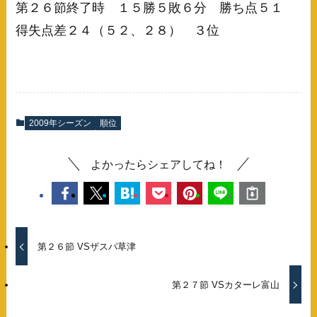
第２６節終了時 １５勝５敗６分 勝ち点５１
得失点差２４（５２、２８） ３位
2009年シーズン
順位
よかったらシェアしてね！
第２６節 VSザスパ草津
第２７節 VSカターレ富山