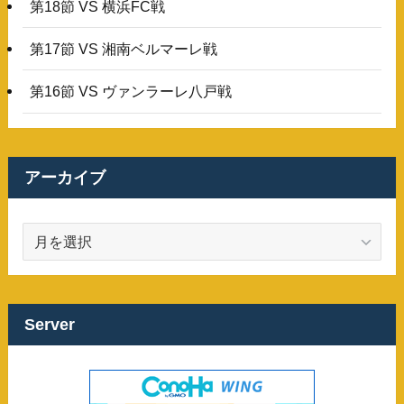
第18節 VS 横浜FC戦
第17節 VS 湘南ベルマーレ戦
第16節 VS ヴァンラーレ八戸戦
アーカイブ
ア
ー
カ
イ
ブ
Server