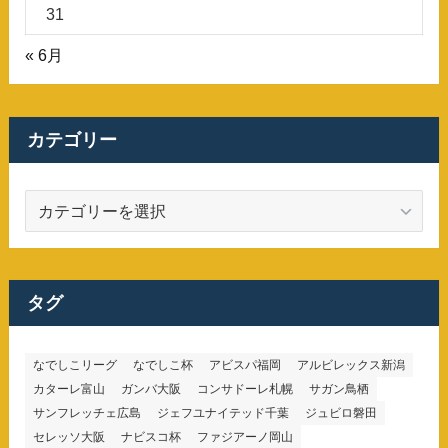
31
« 6月
カテゴリー
カ
テ
ゴ
リ
ー
タグ
なでしこリーグ
なでしこ杯
アビスパ福岡
アルビレックス新潟
カターレ富山
ガンバ大阪
コンサドーレ札幌
サガン鳥栖
サンフレッチェ広島
ジェフユナイテッド千葉
ジュビロ磐田
セレッソ大阪
ナビスコ杯
ファジアーノ岡山