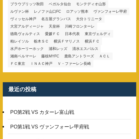
ブラウブリッツ秋田
ベガルタ仙台
モンテディオ山形
ルヴァン杯
レノファ山口FC
ロアッソ熊本
ヴァンフォーレ甲府
ヴィッセル神戸
名古屋グランパス
大分トリニータ
大宮アルディージャ
天皇杯
川崎フロンターレ
徳島ヴォルティス
愛媛ＦＣ
日本代表
東京ヴェルディ
柏レイソル
栃木ＳＣ
横浜Ｆマリノス
横浜ＦＣ
水戸ホーリーホック
浦和レッズ
清水エスパルス
湘南ベルマーレ
藤枝MYFC
鹿島アントラーズ
ＡＣＬ
ＦＣ東京
ＩＮＡＣ神戸
Ｖ・ファーレン長崎
最近の投稿
PO第2戦 VS カターレ富山戦
PO第1戦 VS ヴァンフォーレ甲府戦