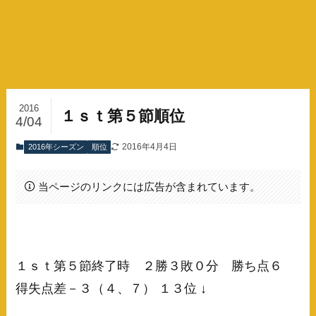
2016
１ｓｔ第５節順位
4/04
2016年4月4日
2016年シーズン
順位
当ページのリンクには広告が含まれています。
１ｓｔ第５節終了時 ２勝３敗０分 勝ち点６
得失点差－３（４、７） １３位 ↓