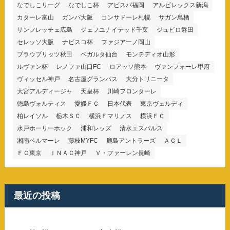
なでしこリーグ
なでしこ杯
アビスパ福岡
アルビレックス新潟
カターレ富山
ガンバ大阪
コンサドーレ札幌
サガン鳥栖
サンフレッチェ広島
ジェフユナイテッド千葉
ジュビロ磐田
セレッソ大阪
ナビスコ杯
ファジアーノ岡山
ブラウブリッツ秋田
ベガルタ仙台
モンテディオ山形
ルヴァン杯
レノファ山口FC
ロアッソ熊本
ヴァンフォーレ甲府
ヴィッセル神戸
名古屋グランパス
大分トリニータ
大宮アルディージャ
天皇杯
川崎フロンターレ
徳島ヴォルティス
愛媛ＦＣ
日本代表
東京ヴェルディ
柏レイソル
栃木ＳＣ
横浜Ｆマリノス
横浜ＦＣ
水戸ホーリーホック
浦和レッズ
清水エスパルス
湘南ベルマーレ
藤枝MYFC
鹿島アントラーズ
ＡＣＬ
ＦＣ東京
ＩＮＡＣ神戸
Ｖ・ファーレン長崎
最近の投稿