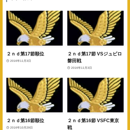
２ｎｄ第17節順位
２ｎｄ第17節 VSジュビロ
磐田戦
2016年11月3日
2016年11月3日
２ｎｄ第16節順位
２ｎｄ第16節 VSFC東京
戦
2016年10月29日