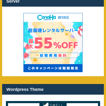
ブ
Server
Wordpress Theme