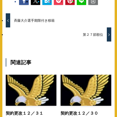
斉藤大介選手期限付き移籍
第２７節順位
関連記事
契約更改１２／３１
契約更改１２／３０