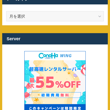
ア
ー
カ
イ
ブ
Server