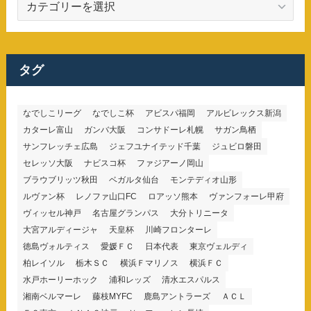
テ
ゴ
リ
ー
タグ
なでしこリーグ
なでしこ杯
アビスパ福岡
アルビレックス新潟
カターレ富山
ガンバ大阪
コンサドーレ札幌
サガン鳥栖
サンフレッチェ広島
ジェフユナイテッド千葉
ジュビロ磐田
セレッソ大阪
ナビスコ杯
ファジアーノ岡山
ブラウブリッツ秋田
ベガルタ仙台
モンテディオ山形
ルヴァン杯
レノファ山口FC
ロアッソ熊本
ヴァンフォーレ甲府
ヴィッセル神戸
名古屋グランパス
大分トリニータ
大宮アルディージャ
天皇杯
川崎フロンターレ
徳島ヴォルティス
愛媛ＦＣ
日本代表
東京ヴェルディ
柏レイソル
栃木ＳＣ
横浜Ｆマリノス
横浜ＦＣ
水戸ホーリーホック
浦和レッズ
清水エスパルス
湘南ベルマーレ
藤枝MYFC
鹿島アントラーズ
ＡＣＬ