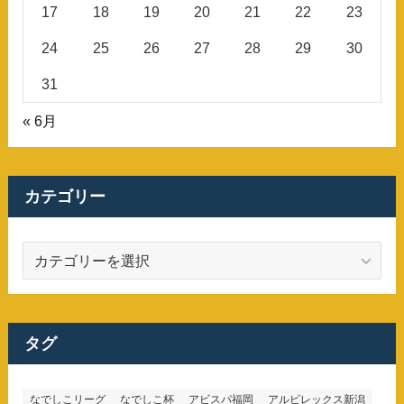
17
18
19
20
21
22
23
24
25
26
27
28
29
30
31
« 6月
カテゴリー
カ
テ
ゴ
リ
ー
タグ
なでしこリーグ
なでしこ杯
アビスパ福岡
アルビレックス新潟