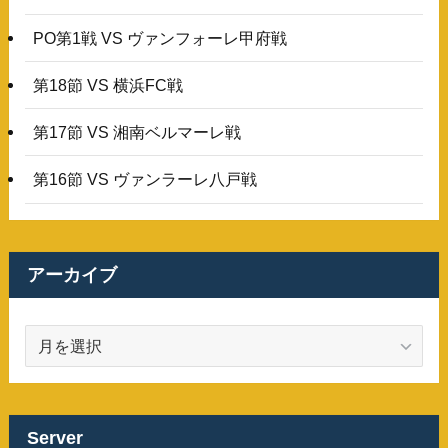
PO第1戦 VS ヴァンフォーレ甲府戦
第18節 VS 横浜FC戦
第17節 VS 湘南ベルマーレ戦
第16節 VS ヴァンラーレ八戸戦
アーカイブ
ア
ー
カ
イ
ブ
Server