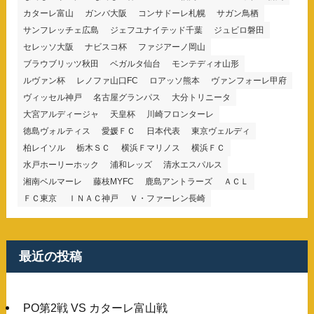
カターレ富山
ガンバ大阪
コンサドーレ札幌
サガン鳥栖
サンフレッチェ広島
ジェフユナイテッド千葉
ジュビロ磐田
セレッソ大阪
ナビスコ杯
ファジアーノ岡山
ブラウブリッツ秋田
ベガルタ仙台
モンテディオ山形
ルヴァン杯
レノファ山口FC
ロアッソ熊本
ヴァンフォーレ甲府
ヴィッセル神戸
名古屋グランパス
大分トリニータ
大宮アルディージャ
天皇杯
川崎フロンターレ
徳島ヴォルティス
愛媛ＦＣ
日本代表
東京ヴェルディ
柏レイソル
栃木ＳＣ
横浜Ｆマリノス
横浜ＦＣ
水戸ホーリーホック
浦和レッズ
清水エスパルス
湘南ベルマーレ
藤枝MYFC
鹿島アントラーズ
ＡＣＬ
ＦＣ東京
ＩＮＡＣ神戸
Ｖ・ファーレン長崎
最近の投稿
PO第2戦 VS カターレ富山戦