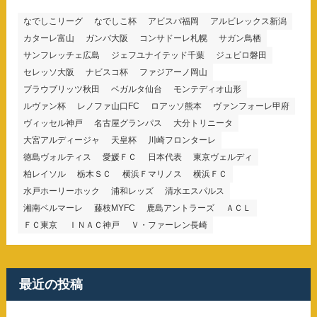
なでしこリーグ
なでしこ杯
アビスパ福岡
アルビレックス新潟
カターレ富山
ガンバ大阪
コンサドーレ札幌
サガン鳥栖
サンフレッチェ広島
ジェフユナイテッド千葉
ジュビロ磐田
セレッソ大阪
ナビスコ杯
ファジアーノ岡山
ブラウブリッツ秋田
ベガルタ仙台
モンテディオ山形
ルヴァン杯
レノファ山口FC
ロアッソ熊本
ヴァンフォーレ甲府
ヴィッセル神戸
名古屋グランパス
大分トリニータ
大宮アルディージャ
天皇杯
川崎フロンターレ
徳島ヴォルティス
愛媛ＦＣ
日本代表
東京ヴェルディ
柏レイソル
栃木ＳＣ
横浜Ｆマリノス
横浜ＦＣ
水戸ホーリーホック
浦和レッズ
清水エスパルス
湘南ベルマーレ
藤枝MYFC
鹿島アントラーズ
ＡＣＬ
ＦＣ東京
ＩＮＡＣ神戸
Ｖ・ファーレン長崎
最近の投稿