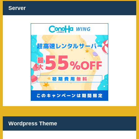
ブ
Server
Wordpress Theme