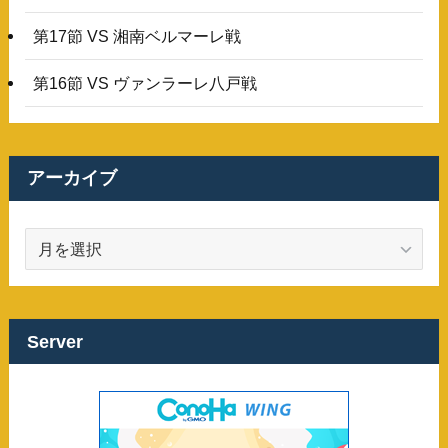
第17節 VS 湘南ベルマーレ戦
第16節 VS ヴァンラーレ八戸戦
アーカイブ
ア
ー
カ
イ
ブ
Server