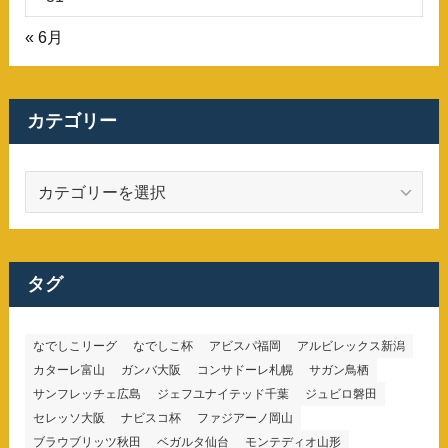
« 6月
カテゴリー
カ
テ
ゴ
リ
ー
タグ
なでしこリーグ
なでしこ杯
アビスパ福岡
アルビレックス新潟
カターレ富山
ガンバ大阪
コンサドーレ札幌
サガン鳥栖
サンフレッチェ広島
ジェフユナイテッド千葉
ジュビロ磐田
セレッソ大阪
ナビスコ杯
ファジアーノ岡山
ブラウブリッツ秋田
ベガルタ仙台
モンテディオ山形