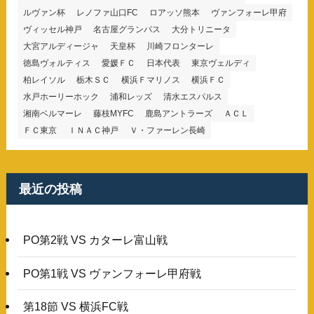
ルヴァン杯
レノファ山口FC
ロアッソ熊本
ヴァンフォーレ甲府
ヴィッセル神戸
名古屋グランパス
大分トリニータ
大宮アルディージャ
天皇杯
川崎フロンターレ
徳島ヴォルティス
愛媛ＦＣ
日本代表
東京ヴェルディ
柏レイソル
栃木ＳＣ
横浜Ｆマリノス
横浜ＦＣ
水戸ホーリーホック
浦和レッズ
清水エスパルス
湘南ベルマーレ
藤枝MYFC
鹿島アントラーズ
ＡＣＬ
ＦＣ東京
ＩＮＡＣ神戸
Ｖ・ファーレン長崎
最近の投稿
PO第2戦 VS カターレ富山戦
PO第1戦 VS ヴァンフォーレ甲府戦
第18節 VS 横浜FC戦