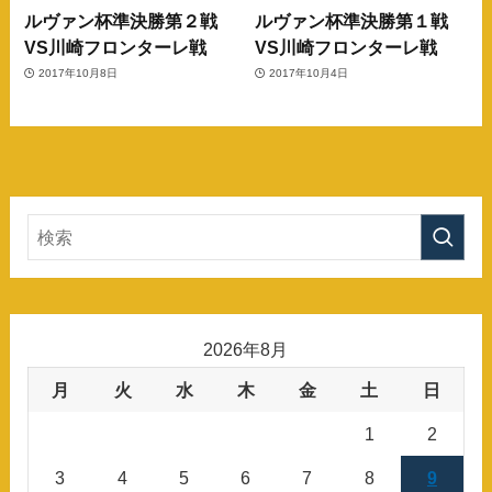
ルヴァン杯準決勝第２戦
ルヴァン杯準決勝第１戦
VS川崎フロンターレ戦
VS川崎フロンターレ戦
2017年10月8日
2017年10月4日
2026年8月
月
火
水
木
金
土
日
1
2
3
4
5
6
7
8
9