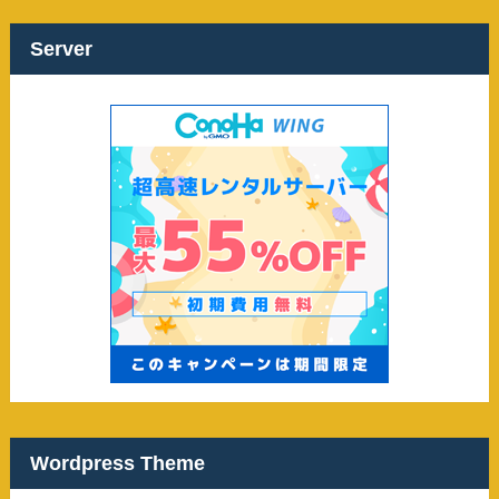
イ
ブ
Server
Wordpress Theme