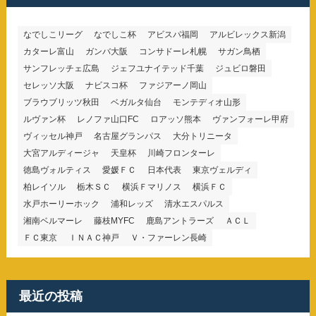
なでしこリーグ
なでしこ杯
アビスパ福岡
アルビレックス新潟
カターレ富山
ガンバ大阪
コンサドーレ札幌
サガン鳥栖
サンフレッチェ広島
ジェフユナイテッド千葉
ジュビロ磐田
セレッソ大阪
ナビスコ杯
ファジアーノ岡山
ブラウブリッツ秋田
ベガルタ仙台
モンテディオ山形
ルヴァン杯
レノファ山口FC
ロアッソ熊本
ヴァンフォーレ甲府
ヴィッセル神戸
名古屋グランパス
大分トリニータ
大宮アルディージャ
天皇杯
川崎フロンターレ
徳島ヴォルティス
愛媛ＦＣ
日本代表
東京ヴェルディ
柏レイソル
栃木ＳＣ
横浜Ｆマリノス
横浜ＦＣ
水戸ホーリーホック
浦和レッズ
清水エスパルス
湘南ベルマーレ
藤枝MYFC
鹿島アントラーズ
ＡＣＬ
ＦＣ東京
ＩＮＡＣ神戸
Ｖ・ファーレン長崎
最近の投稿