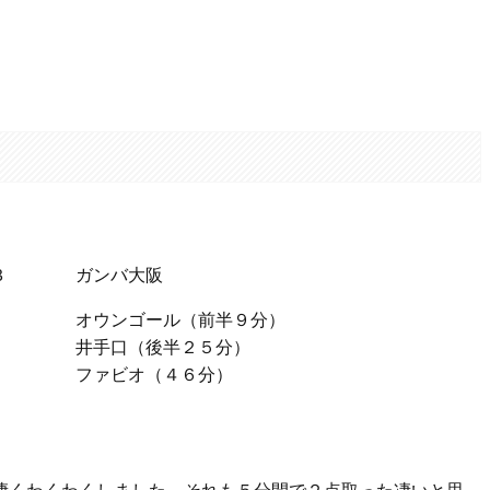
。
３
ガンバ大阪
オウンゴール（前半９分）
井手口（後半２５分）
ファビオ（４６分）