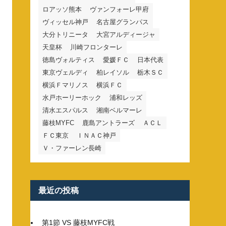
ロアッソ熊本
ヴァンフォーレ甲府
ヴィッセル神戸
名古屋グランパス
大分トリニータ
大宮アルディージャ
天皇杯
川崎フロンターレ
徳島ヴォルティス
愛媛ＦＣ
日本代表
東京ヴェルディ
柏レイソル
栃木ＳＣ
横浜Ｆマリノス
横浜ＦＣ
水戸ホーリーホック
浦和レッズ
清水エスパルス
湘南ベルマーレ
藤枝MYFC
鹿島アントラーズ
ＡＣＬ
ＦＣ東京
ＩＮＡＣ神戸
Ｖ・ファーレン長崎
最近の投稿
第1節 VS 藤枝MYFC戦