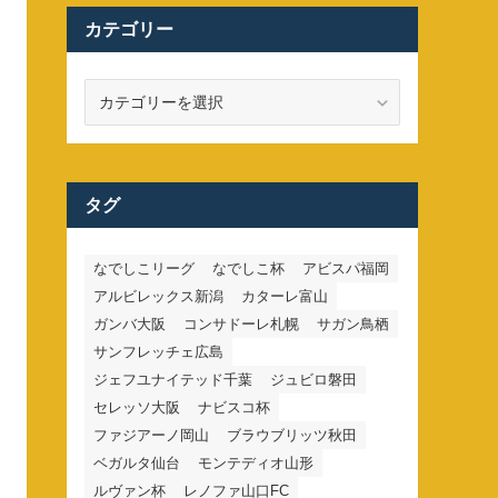
カテゴリー
カ
テ
ゴ
リ
ー
タグ
なでしこリーグ
なでしこ杯
アビスパ福岡
アルビレックス新潟
カターレ富山
ガンバ大阪
コンサドーレ札幌
サガン鳥栖
サンフレッチェ広島
ジェフユナイテッド千葉
ジュビロ磐田
セレッソ大阪
ナビスコ杯
ファジアーノ岡山
ブラウブリッツ秋田
ベガルタ仙台
モンテディオ山形
ルヴァン杯
レノファ山口FC