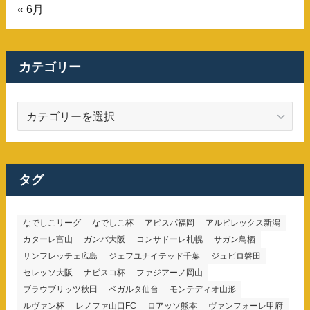
« 6月
カテゴリー
カ
テ
ゴ
リ
ー
タグ
なでしこリーグ
なでしこ杯
アビスパ福岡
アルビレックス新潟
カターレ富山
ガンバ大阪
コンサドーレ札幌
サガン鳥栖
サンフレッチェ広島
ジェフユナイテッド千葉
ジュビロ磐田
セレッソ大阪
ナビスコ杯
ファジアーノ岡山
ブラウブリッツ秋田
ベガルタ仙台
モンテディオ山形
ルヴァン杯
レノファ山口FC
ロアッソ熊本
ヴァンフォーレ甲府