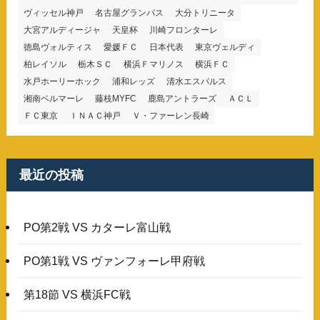
ヴィッセル神戸
名古屋グランパス
大分トリニータ
大宮アルディージャ
天皇杯
川崎フロンターレ
徳島ヴォルティス
愛媛ＦＣ
日本代表
東京ヴェルディ
柏レイソル
栃木ＳＣ
横浜Ｆマリノス
横浜ＦＣ
水戸ホーリーホック
浦和レッズ
清水エスパルス
湘南ベルマーレ
藤枝MYFC
鹿島アントラーズ
ＡＣＬ
ＦＣ東京
ＩＮＡＣ神戸
Ｖ・ファーレン長崎
最近の投稿
PO第2戦 VS カターレ富山戦
PO第1戦 VS ヴァンフォーレ甲府戦
第18節 VS 横浜FC戦