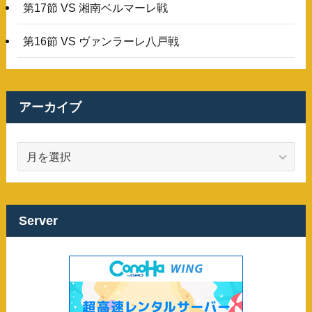
第17節 VS 湘南ベルマーレ戦
第16節 VS ヴァンラーレ八戸戦
アーカイブ
ア
ー
カ
イ
ブ
Server