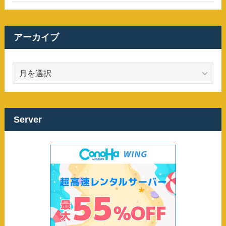
アーカイブ
ア
ー
カ
イ
ブ
Server