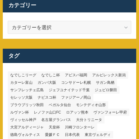
カテゴリー
カ
テ
ゴ
リ
ー
タグ
なでしこリーグ
なでしこ杯
アビスパ福岡
アルビレックス新潟
カターレ富山
ガンバ大阪
コンサドーレ札幌
サガン鳥栖
サンフレッチェ広島
ジェフユナイテッド千葉
ジュビロ磐田
セレッソ大阪
ナビスコ杯
ファジアーノ岡山
ブラウブリッツ秋田
ベガルタ仙台
モンテディオ山形
ルヴァン杯
レノファ山口FC
ロアッソ熊本
ヴァンフォーレ甲府
ヴィッセル神戸
名古屋グランパス
大分トリニータ
大宮アルディージャ
天皇杯
川崎フロンターレ
徳島ヴォルティス
愛媛ＦＣ
日本代表
東京ヴェルディ