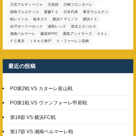
大宮アルディージャ
天皇杯
川崎フロンターレ
徳島ヴォルティス
愛媛ＦＣ
日本代表
東京ヴェルディ
柏レイソル
栃木ＳＣ
横浜Ｆマリノス
横浜ＦＣ
水戸ホーリーホック
浦和レッズ
清水エスパルス
湘南ベルマーレ
藤枝MYFC
鹿島アントラーズ
ＡＣＬ
ＦＣ東京
ＩＮＡＣ神戸
Ｖ・ファーレン長崎
最近の投稿
PO第2戦 VS カターレ富山戦
PO第1戦 VS ヴァンフォーレ甲府戦
第18節 VS 横浜FC戦
第17節 VS 湘南ベルマーレ戦