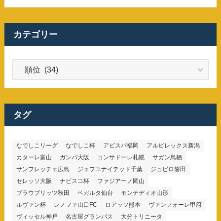
カテゴリー
カ
テ
ゴ
リ
ー
タグ
なでしこリーグ
なでしこ杯
アビスパ福岡
アルビレックス新潟
カターレ富山
ガンバ大阪
コンサドーレ札幌
サガン鳥栖
サンフレッチェ広島
ジェフユナイテッド千葉
ジュビロ磐田
セレッソ大阪
ナビスコ杯
ファジアーノ岡山
ブラウブリッツ秋田
ベガルタ仙台
モンテディオ山形
ルヴァン杯
レノファ山口FC
ロアッソ熊本
ヴァンフォーレ甲府
ヴィッセル神戸
名古屋グランパス
大分トリニータ