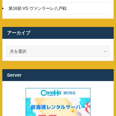
第16節 VS ヴァンラーレ八戸戦
アーカイブ
ア
ー
カ
イ
ブ
Server