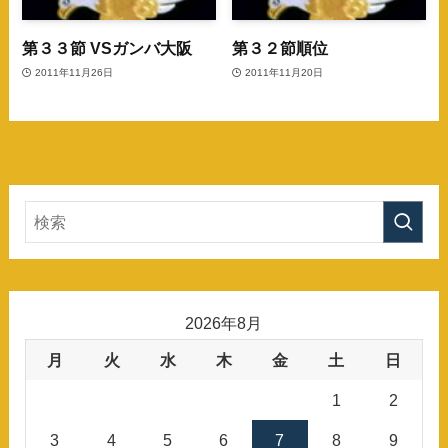
第３３節 VSガンバ大阪
第３２節順位
2011年11月26日
2011年11月20日
2026年8月
月
火
水
木
金
土
日
1
2
3
4
5
6
7
8
9