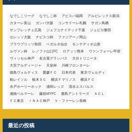
なでしこリーグ
なでしこ杯
アビスパ福岡
アルビレックス新潟
カターレ富山
ガンバ大阪
コンサドーレ札幌
サガン鳥栖
サンフレッチェ広島
ジェフユナイテッド千葉
ジュビロ磐田
セレッソ大阪
ナビスコ杯
ファジアーノ岡山
ブラウブリッツ秋田
ベガルタ仙台
モンテディオ山形
ルヴァン杯
レノファ山口FC
ロアッソ熊本
ヴァンフォーレ甲府
ヴィッセル神戸
名古屋グランパス
大分トリニータ
大宮アルディージャ
天皇杯
川崎フロンターレ
徳島ヴォルティス
愛媛ＦＣ
日本代表
東京ヴェルディ
柏レイソル
栃木ＳＣ
横浜Ｆマリノス
横浜ＦＣ
水戸ホーリーホック
浦和レッズ
清水エスパルス
湘南ベルマーレ
藤枝MYFC
鹿島アントラーズ
ＡＣＬ
ＦＣ東京
ＩＮＡＣ神戸
Ｖ・ファーレン長崎
最近の投稿