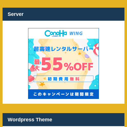
イ
ブ
Server
Wordpress Theme