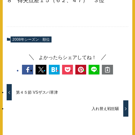
８ 得失点差１５（６２、４７） ３位
2008年シーズン
順位
よかったらシェアしてね！
第４５節 VSザスパ草津
入れ替え戦狂騒