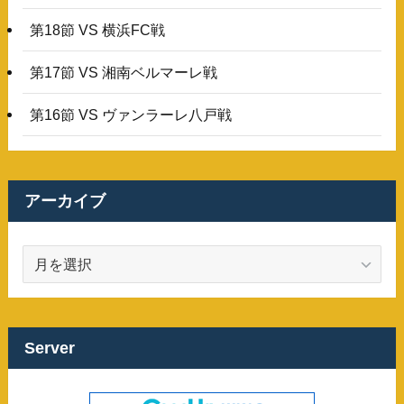
第18節 VS 横浜FC戦
第17節 VS 湘南ベルマーレ戦
第16節 VS ヴァンラーレ八戸戦
アーカイブ
ア
ー
カ
イ
ブ
Server