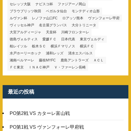
セレッソ大阪
ナビスコ杯
ファジアーノ岡山
ブラウブリッツ秋田
ベガルタ仙台
モンテディオ山形
ルヴァン杯
レノファ山口FC
ロアッソ熊本
ヴァンフォーレ甲府
ヴィッセル神戸
名古屋グランパス
大分トリニータ
大宮アルディージャ
天皇杯
川崎フロンターレ
徳島ヴォルティス
愛媛ＦＣ
日本代表
東京ヴェルディ
柏レイソル
栃木ＳＣ
横浜Ｆマリノス
横浜ＦＣ
水戸ホーリーホック
浦和レッズ
清水エスパルス
湘南ベルマーレ
藤枝MYFC
鹿島アントラーズ
ＡＣＬ
ＦＣ東京
ＩＮＡＣ神戸
Ｖ・ファーレン長崎
最近の投稿
PO第2戦 VS カターレ富山戦
PO第1戦 VS ヴァンフォーレ甲府戦