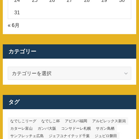
24
25
26
27
28
29
30
31
« 6月
カテゴリー
カ
テ
ゴ
リ
ー
タグ
なでしこリーグ
なでしこ杯
アビスパ福岡
アルビレックス新潟
カターレ富山
ガンバ大阪
コンサドーレ札幌
サガン鳥栖
サンフレッチェ広島
ジェフユナイテッド千葉
ジュビロ磐田