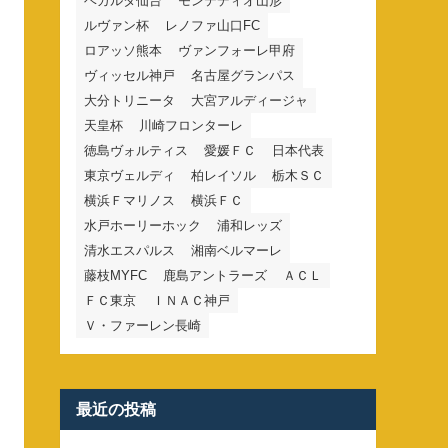
ベガルタ仙台
モンテディオ山形
ルヴァン杯
レノファ山口FC
ロアッソ熊本
ヴァンフォーレ甲府
ヴィッセル神戸
名古屋グランパス
大分トリニータ
大宮アルディージャ
天皇杯
川崎フロンターレ
徳島ヴォルティス
愛媛ＦＣ
日本代表
東京ヴェルディ
柏レイソル
栃木ＳＣ
横浜Ｆマリノス
横浜ＦＣ
水戸ホーリーホック
浦和レッズ
清水エスパルス
湘南ベルマーレ
藤枝MYFC
鹿島アントラーズ
ＡＣＬ
ＦＣ東京
ＩＮＡＣ神戸
Ｖ・ファーレン長崎
最近の投稿