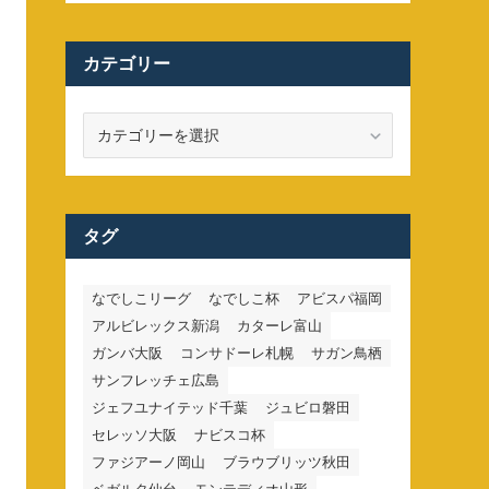
カテゴリー
カ
テ
ゴ
リ
ー
タグ
なでしこリーグ
なでしこ杯
アビスパ福岡
アルビレックス新潟
カターレ富山
ガンバ大阪
コンサドーレ札幌
サガン鳥栖
サンフレッチェ広島
ジェフユナイテッド千葉
ジュビロ磐田
セレッソ大阪
ナビスコ杯
ファジアーノ岡山
ブラウブリッツ秋田