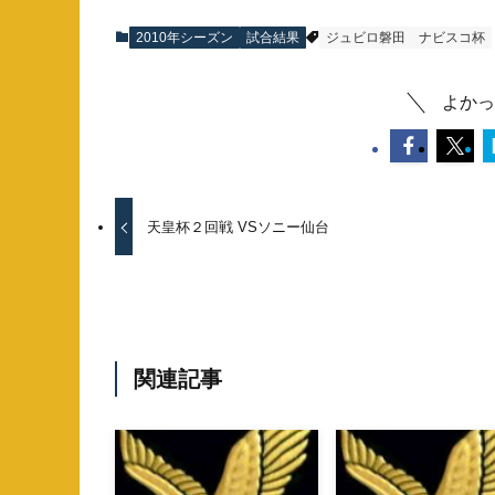
2010年シーズン
試合結果
ジュビロ磐田
ナビスコ杯
よかっ
天皇杯２回戦 VSソニー仙台
関連記事