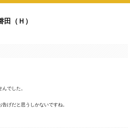
磐田（Ｈ）
。
せんでした。
お告げだと思うしかないですね。