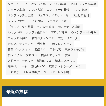
なでしこリーグ
なでしこ杯
アビスパ福岡
アルビレックス新潟
カターレ富山
ガンバ大阪
コンサドーレ札幌
サガン鳥栖
サンフレッチェ広島
ジェフユナイテッド千葉
ジュビロ磐田
セレッソ大阪
ナビスコ杯
ファジアーノ岡山
ブラウブリッツ秋田
ベガルタ仙台
モンテディオ山形
ルヴァン杯
レノファ山口FC
ロアッソ熊本
ヴァンフォーレ甲府
ヴィッセル神戸
名古屋グランパス
大分トリニータ
大宮アルディージャ
天皇杯
川崎フロンターレ
徳島ヴォルティス
愛媛ＦＣ
日本代表
東京ヴェルディ
柏レイソル
栃木ＳＣ
横浜Ｆマリノス
横浜ＦＣ
水戸ホーリーホック
浦和レッズ
清水エスパルス
湘南ベルマーレ
藤枝MYFC
鹿島アントラーズ
ＡＣＬ
ＦＣ東京
ＩＮＡＣ神戸
Ｖ・ファーレン長崎
最近の投稿