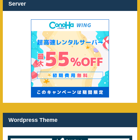
ブ
Server
Wordpress Theme