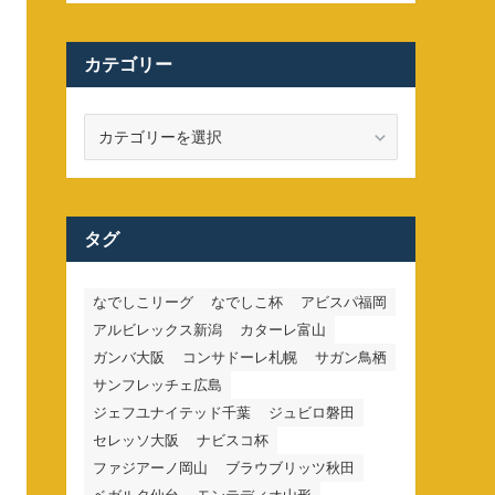
カテゴリー
カ
テ
ゴ
リ
ー
タグ
なでしこリーグ
なでしこ杯
アビスパ福岡
アルビレックス新潟
カターレ富山
ガンバ大阪
コンサドーレ札幌
サガン鳥栖
サンフレッチェ広島
ジェフユナイテッド千葉
ジュビロ磐田
セレッソ大阪
ナビスコ杯
ファジアーノ岡山
ブラウブリッツ秋田