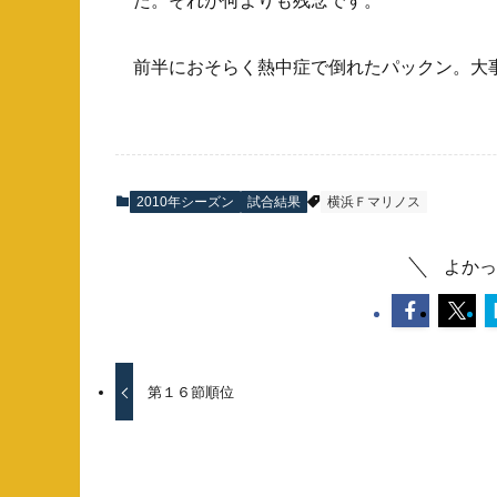
た。それが何よりも残念です。
前半におそらく熱中症で倒れたパックン。大
2010年シーズン
試合結果
横浜Ｆマリノス
よかっ
第１６節順位