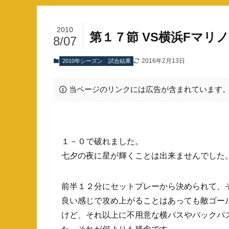
2010
第１７節 VS横浜Fマリ
8/07
2016年2月13日
2010年シーズン
試合結果
当ページのリンクには広告が含まれています
１－０で破れました。
七夕の夜に星が輝くことは出来ませんでした
前半１２分にセットプレーから決められて、
良い感じで攻め上がることはあっても敵ゴー
けど、それ以上に不用意な横パスやバックパ