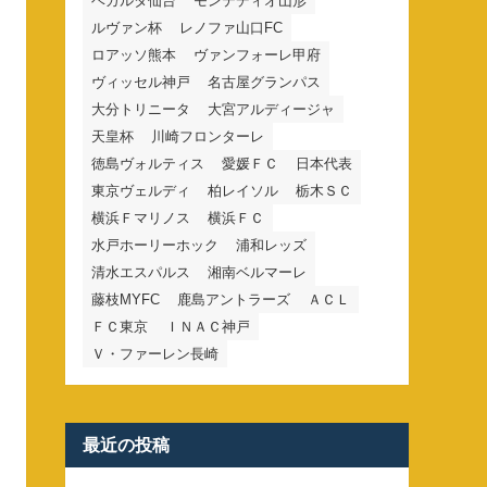
ベガルタ仙台
モンテディオ山形
ルヴァン杯
レノファ山口FC
ロアッソ熊本
ヴァンフォーレ甲府
ヴィッセル神戸
名古屋グランパス
大分トリニータ
大宮アルディージャ
天皇杯
川崎フロンターレ
徳島ヴォルティス
愛媛ＦＣ
日本代表
東京ヴェルディ
柏レイソル
栃木ＳＣ
横浜Ｆマリノス
横浜ＦＣ
水戸ホーリーホック
浦和レッズ
清水エスパルス
湘南ベルマーレ
藤枝MYFC
鹿島アントラーズ
ＡＣＬ
ＦＣ東京
ＩＮＡＣ神戸
Ｖ・ファーレン長崎
最近の投稿