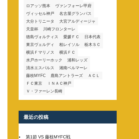
ロアッソ熊本
ヴァンフォーレ甲府
ヴィッセル神戸
名古屋グランパス
大分トリニータ
大宮アルディージャ
天皇杯
川崎フロンターレ
徳島ヴォルティス
愛媛ＦＣ
日本代表
東京ヴェルディ
柏レイソル
栃木ＳＣ
横浜Ｆマリノス
横浜ＦＣ
水戸ホーリーホック
浦和レッズ
清水エスパルス
湘南ベルマーレ
藤枝MYFC
鹿島アントラーズ
ＡＣＬ
ＦＣ東京
ＩＮＡＣ神戸
Ｖ・ファーレン長崎
最近の投稿
第1節 VS 藤枝MYFC戦