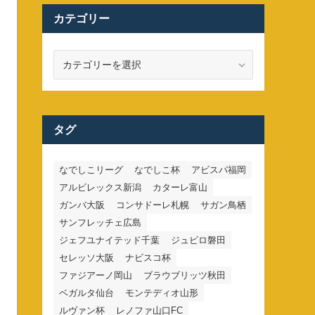
カテゴリー
カ
テ
ゴ
リ
ー
タグ
なでしこリーグ
なでしこ杯
アビスパ福岡
アルビレックス新潟
カターレ富山
ガンバ大阪
コンサドーレ札幌
サガン鳥栖
サンフレッチェ広島
ジェフユナイテッド千葉
ジュビロ磐田
セレッソ大阪
ナビスコ杯
ファジアーノ岡山
ブラウブリッツ秋田
ベガルタ仙台
モンテディオ山形
ルヴァン杯
レノファ山口FC