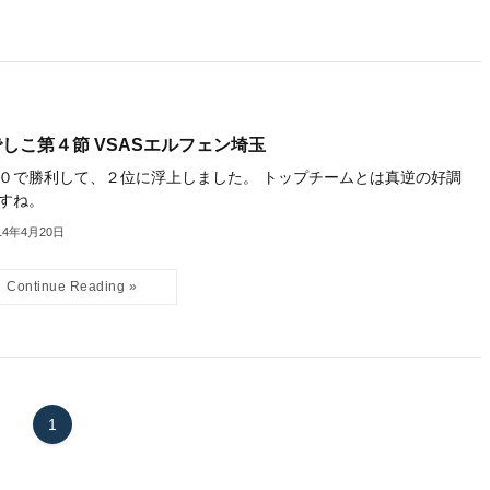
しこ第４節 VSASエルフェン埼玉
０で勝利して、２位に浮上しました。 トップチームとは真逆の好調
すね。
14年4月20日
1