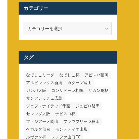
カテゴリー
カ
テ
ゴ
リ
ー
タグ
なでしこリーグ
なでしこ杯
アビスパ福岡
アルビレックス新潟
カターレ富山
ガンバ大阪
コンサドーレ札幌
サガン鳥栖
サンフレッチェ広島
ジェフユナイテッド千葉
ジュビロ磐田
セレッソ大阪
ナビスコ杯
ファジアーノ岡山
ブラウブリッツ秋田
ベガルタ仙台
モンテディオ山形
ルヴァン杯
レノファ山口FC