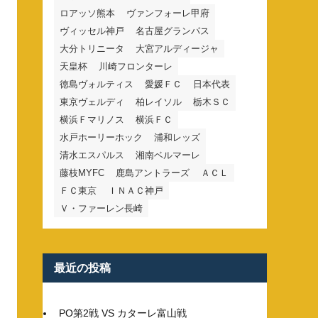
ロアッソ熊本
ヴァンフォーレ甲府
ヴィッセル神戸
名古屋グランパス
大分トリニータ
大宮アルディージャ
天皇杯
川崎フロンターレ
徳島ヴォルティス
愛媛ＦＣ
日本代表
東京ヴェルディ
柏レイソル
栃木ＳＣ
横浜Ｆマリノス
横浜ＦＣ
水戸ホーリーホック
浦和レッズ
清水エスパルス
湘南ベルマーレ
藤枝MYFC
鹿島アントラーズ
ＡＣＬ
ＦＣ東京
ＩＮＡＣ神戸
Ｖ・ファーレン長崎
最近の投稿
PO第2戦 VS カターレ富山戦