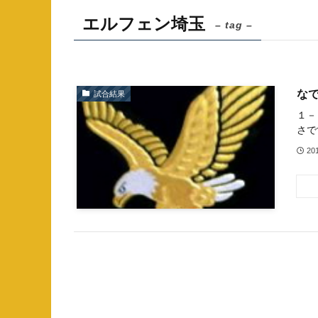
エルフェン埼玉
– tag –
なで
試合結果
１－
さで
20