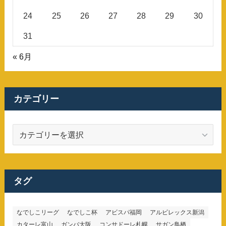
24
25
26
27
28
29
30
31
« 6月
カテゴリー
カ
テ
ゴ
リ
ー
タグ
なでしこリーグ
なでしこ杯
アビスパ福岡
アルビレックス新潟
カターレ富山
ガンバ大阪
コンサドーレ札幌
サガン鳥栖