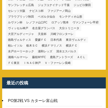
サンフレッチェ広島
ジェフユナイテッド千葉
ジュビロ磐田
セレッソ大阪
ナビスコ杯
ファジアーノ岡山
ブラウブリッツ秋田
ベガルタ仙台
モンテディオ山形
ルヴァン杯
レノファ山口FC
ロアッソ熊本
ヴァンフォーレ甲府
ヴィッセル神戸
名古屋グランパス
大分トリニータ
大宮アルディージャ
天皇杯
川崎フロンターレ
徳島ヴォルティス
愛媛ＦＣ
日本代表
東京ヴェルディ
柏レイソル
栃木ＳＣ
横浜Ｆマリノス
横浜ＦＣ
水戸ホーリーホック
浦和レッズ
清水エスパルス
湘南ベルマーレ
藤枝MYFC
鹿島アントラーズ
ＡＣＬ
ＦＣ東京
ＩＮＡＣ神戸
Ｖ・ファーレン長崎
最近の投稿
PO第2戦 VS カターレ富山戦