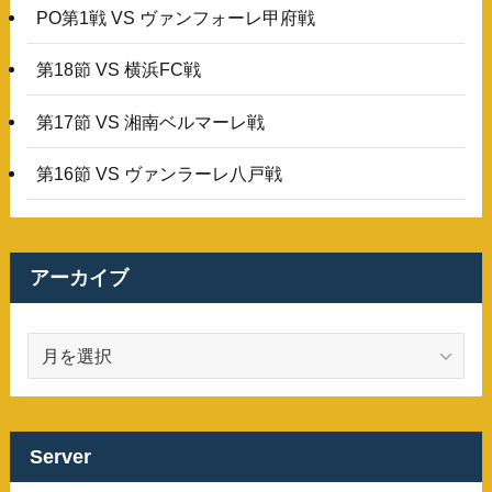
PO第1戦 VS ヴァンフォーレ甲府戦
第18節 VS 横浜FC戦
第17節 VS 湘南ベルマーレ戦
第16節 VS ヴァンラーレ八戸戦
アーカイブ
ア
ー
カ
イ
ブ
Server