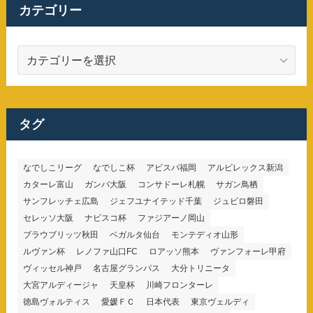
カテゴリー
カ
テ
ゴ
リ
ー
タグ
なでしこリーグ
なでしこ杯
アビスパ福岡
アルビレックス新潟
カターレ富山
ガンバ大阪
コンサドーレ札幌
サガン鳥栖
サンフレッチェ広島
ジェフユナイテッド千葉
ジュビロ磐田
セレッソ大阪
ナビスコ杯
ファジアーノ岡山
ブラウブリッツ秋田
ベガルタ仙台
モンテディオ山形
ルヴァン杯
レノファ山口FC
ロアッソ熊本
ヴァンフォーレ甲府
ヴィッセル神戸
名古屋グランパス
大分トリニータ
大宮アルディージャ
天皇杯
川崎フロンターレ
徳島ヴォルティス
愛媛ＦＣ
日本代表
東京ヴェルディ