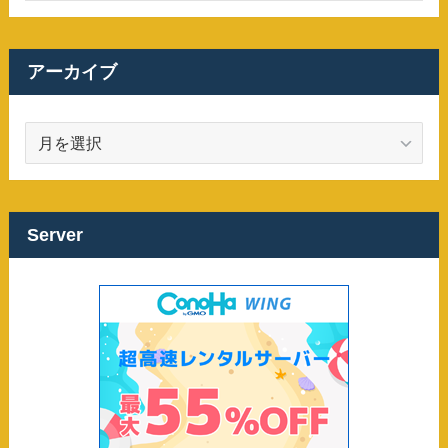
アーカイブ
ア
ー
カ
イ
ブ
Server