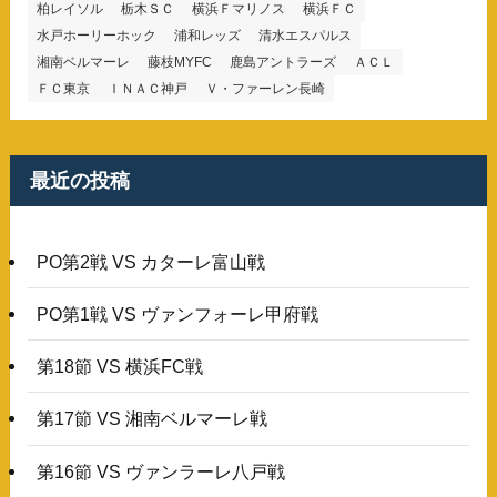
柏レイソル
栃木ＳＣ
横浜Ｆマリノス
横浜ＦＣ
水戸ホーリーホック
浦和レッズ
清水エスパルス
湘南ベルマーレ
藤枝MYFC
鹿島アントラーズ
ＡＣＬ
ＦＣ東京
ＩＮＡＣ神戸
Ｖ・ファーレン長崎
最近の投稿
PO第2戦 VS カターレ富山戦
PO第1戦 VS ヴァンフォーレ甲府戦
第18節 VS 横浜FC戦
第17節 VS 湘南ベルマーレ戦
第16節 VS ヴァンラーレ八戸戦