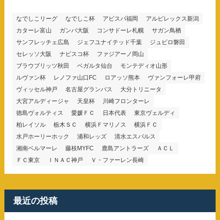
なでしこリーグ
なでしこ杯
アビスパ福岡
アルビレックス新潟
カターレ富山
ガンバ大阪
コンサドーレ札幌
サガン鳥栖
サンフレッチェ広島
ジェフユナイテッド千葉
ジュビロ磐田
セレッソ大阪
ナビスコ杯
ファジアーノ岡山
ブラウブリッツ秋田
ベガルタ仙台
モンテディオ山形
ルヴァン杯
レノファ山口FC
ロアッソ熊本
ヴァンフォーレ甲府
ヴィッセル神戸
名古屋グランパス
大分トリニータ
大宮アルディージャ
天皇杯
川崎フロンターレ
徳島ヴォルティス
愛媛ＦＣ
日本代表
東京ヴェルディ
柏レイソル
栃木ＳＣ
横浜Ｆマリノス
横浜ＦＣ
水戸ホーリーホック
浦和レッズ
清水エスパルス
湘南ベルマーレ
藤枝MYFC
鹿島アントラーズ
ＡＣＬ
ＦＣ東京
ＩＮＡＣ神戸
Ｖ・ファーレン長崎
最近の投稿