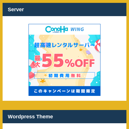
イ
ブ
Server
Wordpress Theme