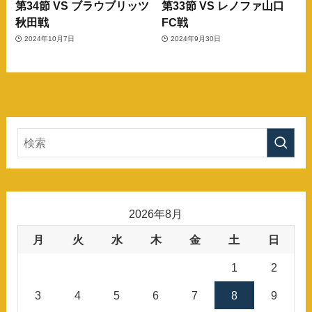
第34節 VS ブラウブリッツ
第33節 VS レノファ山口
秋田戦
FC戦
2024年10月7日
2024年9月30日
2026年8月
月
火
水
木
金
土
日
1
2
3
4
5
6
7
8
9