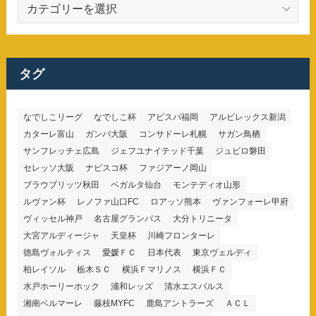
カ
テ
ゴ
リ
ー
タグ
なでしこリーグ
なでしこ杯
アビスパ福岡
アルビレックス新潟
カターレ富山
ガンバ大阪
コンサドーレ札幌
サガン鳥栖
サンフレッチェ広島
ジェフユナイテッド千葉
ジュビロ磐田
セレッソ大阪
ナビスコ杯
ファジアーノ岡山
ブラウブリッツ秋田
ベガルタ仙台
モンテディオ山形
ルヴァン杯
レノファ山口FC
ロアッソ熊本
ヴァンフォーレ甲府
ヴィッセル神戸
名古屋グランパス
大分トリニータ
大宮アルディージャ
天皇杯
川崎フロンターレ
徳島ヴォルティス
愛媛ＦＣ
日本代表
東京ヴェルディ
柏レイソル
栃木ＳＣ
横浜Ｆマリノス
横浜ＦＣ
水戸ホーリーホック
浦和レッズ
清水エスパルス
湘南ベルマーレ
藤枝MYFC
鹿島アントラーズ
ＡＣＬ