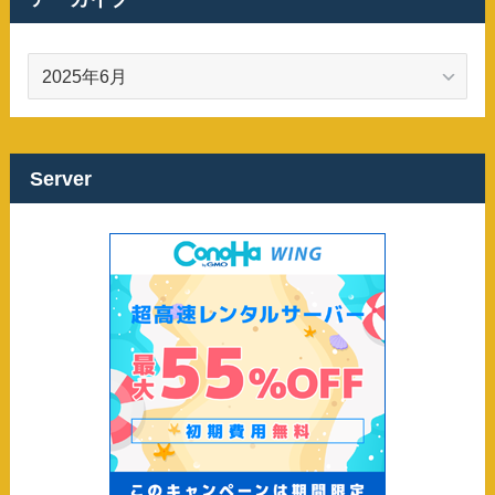
ア
ー
カ
イ
ブ
Server