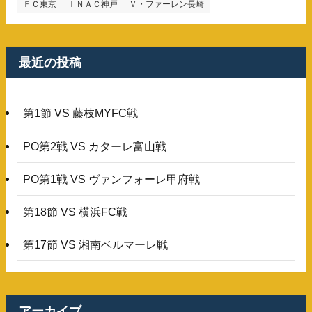
ＦＣ東京
ＩＮＡＣ神戸
Ｖ・ファーレン長崎
最近の投稿
第1節 VS 藤枝MYFC戦
PO第2戦 VS カターレ富山戦
PO第1戦 VS ヴァンフォーレ甲府戦
第18節 VS 横浜FC戦
第17節 VS 湘南ベルマーレ戦
アーカイブ