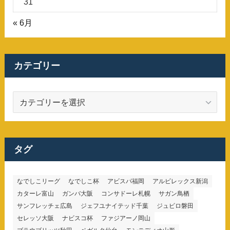
31
« 6月
カテゴリー
カ
テ
ゴ
リ
ー
タグ
なでしこリーグ
なでしこ杯
アビスパ福岡
アルビレックス新潟
カターレ富山
ガンバ大阪
コンサドーレ札幌
サガン鳥栖
サンフレッチェ広島
ジェフユナイテッド千葉
ジュビロ磐田
セレッソ大阪
ナビスコ杯
ファジアーノ岡山