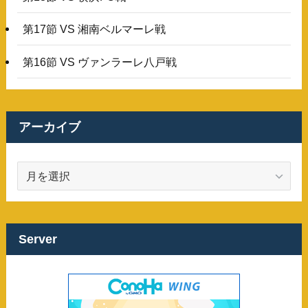
第17節 VS 湘南ベルマーレ戦
第16節 VS ヴァンラーレ八戸戦
アーカイブ
ア
ー
カ
イ
ブ
Server