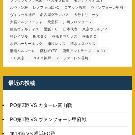
ブラウブリッツ秋田
ベガルタ仙台
モンテディオ山形
ルヴァン杯
レノファ山口FC
ロアッソ熊本
ヴァンフォーレ甲府
ヴィッセル神戸
名古屋グランパス
大分トリニータ
大宮アルディージャ
天皇杯
川崎フロンターレ
徳島ヴォルティス
愛媛ＦＣ
日本代表
東京ヴェルディ
柏レイソル
栃木ＳＣ
横浜Ｆマリノス
横浜ＦＣ
水戸ホーリーホック
浦和レッズ
清水エスパルス
湘南ベルマーレ
藤枝MYFC
鹿島アントラーズ
ＡＣＬ
ＦＣ東京
ＩＮＡＣ神戸
Ｖ・ファーレン長崎
最近の投稿
PO第2戦 VS カターレ富山戦
PO第1戦 VS ヴァンフォーレ甲府戦
第18節 VS 横浜FC戦