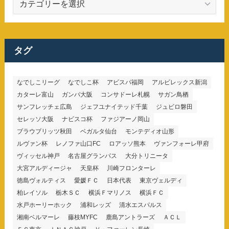
テ
ゴ
リ
ー
タグ
なでしこリーグ
なでしこ杯
アビスパ福岡
アルビレックス新潟
カターレ富山
ガンバ大阪
コンサドーレ札幌
サガン鳥栖
サンフレッチェ広島
ジェフユナイテッド千葉
ジュビロ磐田
セレッソ大阪
ナビスコ杯
ファジアーノ岡山
ブラウブリッツ秋田
ベガルタ仙台
モンテディオ山形
ルヴァン杯
レノファ山口FC
ロアッソ熊本
ヴァンフォーレ甲府
ヴィッセル神戸
名古屋グランパス
大分トリニータ
大宮アルディージャ
天皇杯
川崎フロンターレ
徳島ヴォルティス
愛媛ＦＣ
日本代表
東京ヴェルディ
柏レイソル
栃木ＳＣ
横浜Ｆマリノス
横浜ＦＣ
水戸ホーリーホック
浦和レッズ
清水エスパルス
湘南ベルマーレ
藤枝MYFC
鹿島アントラーズ
ＡＣＬ