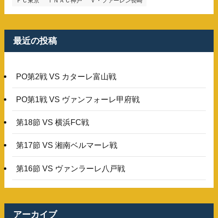
ＦＣ東京
ＩＮＡＣ神戸
Ｖ・ファーレン長崎
最近の投稿
PO第2戦 VS カターレ富山戦
PO第1戦 VS ヴァンフォーレ甲府戦
第18節 VS 横浜FC戦
第17節 VS 湘南ベルマーレ戦
第16節 VS ヴァンラーレ八戸戦
アーカイブ