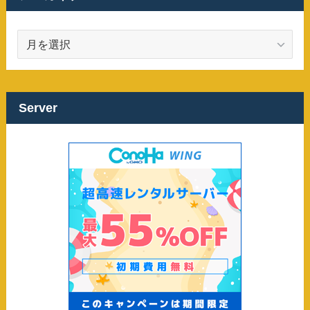
ア
ー
カ
イ
ブ
Server