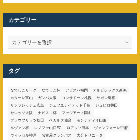
カテゴリー
カ
テ
ゴ
リ
ー
タグ
なでしこリーグ
なでしこ杯
アビスパ福岡
アルビレックス新潟
カターレ富山
ガンバ大阪
コンサドーレ札幌
サガン鳥栖
サンフレッチェ広島
ジェフユナイテッド千葉
ジュビロ磐田
セレッソ大阪
ナビスコ杯
ファジアーノ岡山
ブラウブリッツ秋田
ベガルタ仙台
モンテディオ山形
ルヴァン杯
レノファ山口FC
ロアッソ熊本
ヴァンフォーレ甲府
ヴィッセル神戸
名古屋グランパス
大分トリニータ