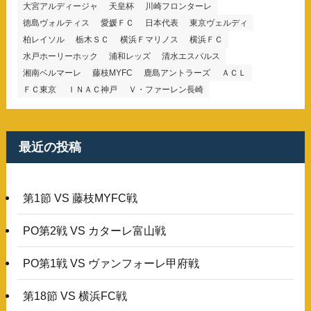
大宮アルディージャ
天皇杯
川崎フロンターレ
徳島ヴォルティス
愛媛ＦＣ
日本代表
東京ヴェルディ
柏レイソル
栃木ＳＣ
横浜Ｆマリノス
横浜ＦＣ
水戸ホーリーホック
浦和レッズ
清水エスパルス
湘南ベルマーレ
藤枝MYFC
鹿島アントラーズ
ＡＣＬ
ＦＣ東京
ＩＮＡＣ神戸
Ｖ・ファーレン長崎
最近の投稿
第1節 VS 藤枝MYFC戦
PO第2戦 VS カターレ富山戦
PO第1戦 VS ヴァンフォーレ甲府戦
第18節 VS 横浜FC戦