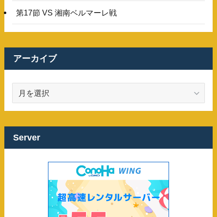
第17節 VS 湘南ベルマーレ戦
アーカイブ
ア
ー
カ
イ
ブ
Server