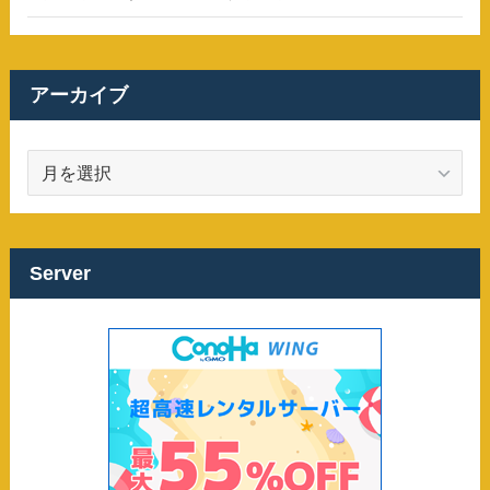
アーカイブ
ア
ー
カ
イ
ブ
Server