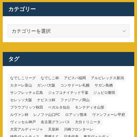
カテゴリー
カ
テ
ゴ
リ
ー
タグ
なでしこリーグ
なでしこ杯
アビスパ福岡
アルビレックス新潟
カターレ富山
ガンバ大阪
コンサドーレ札幌
サガン鳥栖
サンフレッチェ広島
ジェフユナイテッド千葉
ジュビロ磐田
セレッソ大阪
ナビスコ杯
ファジアーノ岡山
ブラウブリッツ秋田
ベガルタ仙台
モンテディオ山形
ルヴァン杯
レノファ山口FC
ロアッソ熊本
ヴァンフォーレ甲府
ヴィッセル神戸
名古屋グランパス
大分トリニータ
大宮アルディージャ
天皇杯
川崎フロンターレ
徳島ヴォルティス
愛媛ＦＣ
日本代表
東京ヴェルディ