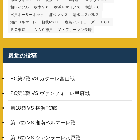
柏レイソル
栃木ＳＣ
横浜Ｆマリノス
横浜ＦＣ
水戸ホーリーホック
浦和レッズ
清水エスパルス
湘南ベルマーレ
藤枝MYFC
鹿島アントラーズ
ＡＣＬ
ＦＣ東京
ＩＮＡＣ神戸
Ｖ・ファーレン長崎
最近の投稿
PO第2戦 VS カターレ富山戦
PO第1戦 VS ヴァンフォーレ甲府戦
第18節 VS 横浜FC戦
第17節 VS 湘南ベルマーレ戦
第16節 VS ヴァンラーレ八戸戦