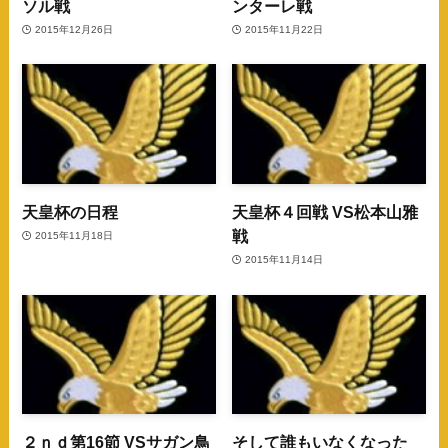
ソル戦
ンターレ戦
2015年12月26日
2015年11月22日
天皇杯の日程
天皇杯４回戦 VS松本山雅
戦
2015年11月18日
2015年11月14日
２ｎｄ第16節 VSサガン鳥
そして誰もいなくなった