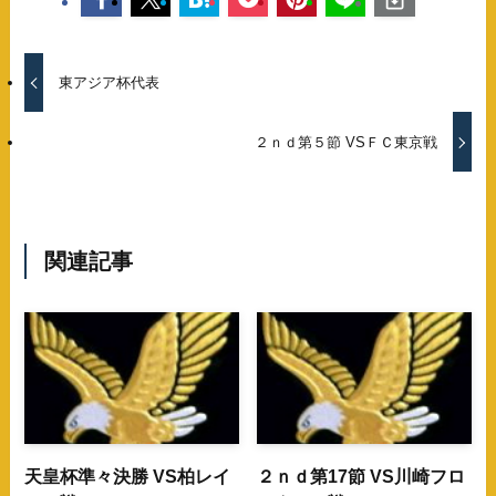
東アジア杯代表
２ｎｄ第５節 VSＦＣ東京戦
関連記事
天皇杯準々決勝 VS柏レイ
２ｎｄ第17節 VS川崎フロ