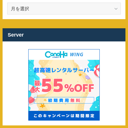
ア
ー
カ
イ
ブ
Server