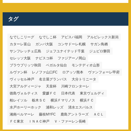
ゴ
リ
ー
タグ
なでしこリーグ
なでしこ杯
アビスパ福岡
アルビレックス新潟
カターレ富山
ガンバ大阪
コンサドーレ札幌
サガン鳥栖
サンフレッチェ広島
ジェフユナイテッド千葉
ジュビロ磐田
セレッソ大阪
ナビスコ杯
ファジアーノ岡山
ブラウブリッツ秋田
ベガルタ仙台
モンテディオ山形
ルヴァン杯
レノファ山口FC
ロアッソ熊本
ヴァンフォーレ甲府
ヴィッセル神戸
名古屋グランパス
大分トリニータ
大宮アルディージャ
天皇杯
川崎フロンターレ
徳島ヴォルティス
愛媛ＦＣ
日本代表
東京ヴェルディ
柏レイソル
栃木ＳＣ
横浜Ｆマリノス
横浜ＦＣ
水戸ホーリーホック
浦和レッズ
清水エスパルス
湘南ベルマーレ
藤枝MYFC
鹿島アントラーズ
ＡＣＬ
ＦＣ東京
ＩＮＡＣ神戸
Ｖ・ファーレン長崎