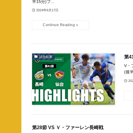
半15分)フ...
2024年6月17日
第4
試合結果
V・
(後半
20
第28節 VS Ｖ・ファーレン長崎戦