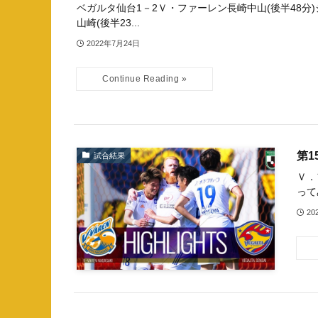
ベガルタ仙台1－2Ｖ・ファーレン長崎中山(後半48分)ジ
山崎(後半23...
2022年7月24日
第1
試合結果
Ｖ．
って
20