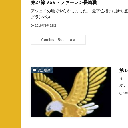
第27節 VSV・ファーレン長崎戦
アウェイの地でやらかしました。 最下位相手に勝ち点
グランパス...
2018年9月22日
第５
試合結果
１－
が、
20