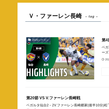
Ｖ・ファーレン長崎
– tag –
第4
2025シーズン
ベガ
ーズン
20
第20節 VS V.ファーレン長崎戦
ベガルタ仙台2－2V.ファーレン長崎郷家(後半10分)松下