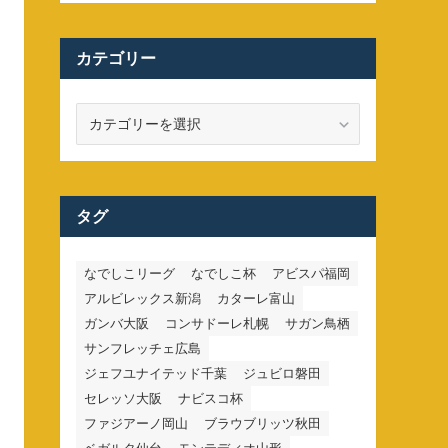
カテゴリー
カ
テ
ゴ
リ
ー
タグ
なでしこリーグ
なでしこ杯
アビスパ福岡
アルビレックス新潟
カターレ富山
ガンバ大阪
コンサドーレ札幌
サガン鳥栖
サンフレッチェ広島
ジェフユナイテッド千葉
ジュビロ磐田
セレッソ大阪
ナビスコ杯
ファジアーノ岡山
ブラウブリッツ秋田