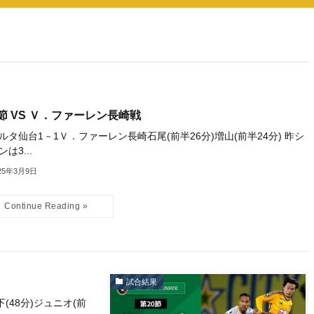
節 VS Ｖ．ファーレン長崎戦
ルタ仙台1－1Ｖ．ファーレン長崎石尾(前半26分)増山(前半24分) 昨シ
は3...
25年3月9日
試合結果
(48分)ジュニオ(前