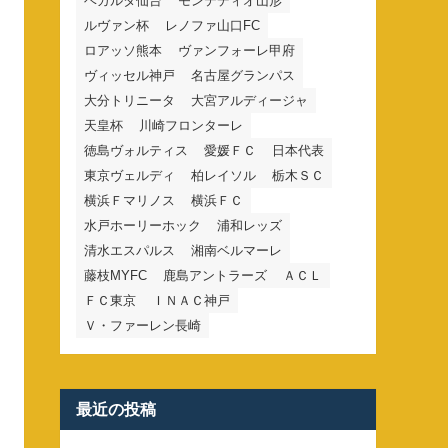
ベガルタ仙台
モンテディオ山形
ルヴァン杯
レノファ山口FC
ロアッソ熊本
ヴァンフォーレ甲府
ヴィッセル神戸
名古屋グランパス
大分トリニータ
大宮アルディージャ
天皇杯
川崎フロンターレ
徳島ヴォルティス
愛媛ＦＣ
日本代表
東京ヴェルディ
柏レイソル
栃木ＳＣ
横浜Ｆマリノス
横浜ＦＣ
水戸ホーリーホック
浦和レッズ
清水エスパルス
湘南ベルマーレ
藤枝MYFC
鹿島アントラーズ
ＡＣＬ
ＦＣ東京
ＩＮＡＣ神戸
Ｖ・ファーレン長崎
最近の投稿