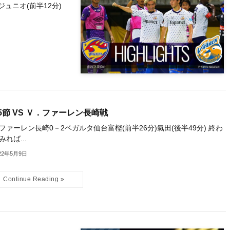
ュニオ(前半12分)
5節 VS Ｖ．ファーレン長崎戦
ファーレン長崎0－2ベガルタ仙台富樫(前半26分)氣田(後半49分) 終わ
みれば...
22年5月9日