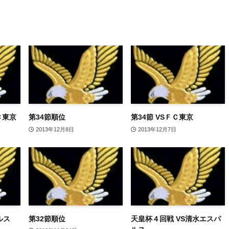
Ｃ東京
第34節順位
第34節 VSＦＣ東京
2013年12月8日
2013年12月7日
ルス
第32節順位
天皇杯４回戦 VS清水エスパ