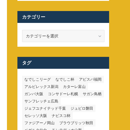
カテゴリー
カ
テ
ゴ
リ
ー
タグ
なでしこリーグ
なでしこ杯
アビスパ福岡
アルビレックス新潟
カターレ富山
ガンバ大阪
コンサドーレ札幌
サガン鳥栖
サンフレッチェ広島
ジェフユナイテッド千葉
ジュビロ磐田
セレッソ大阪
ナビスコ杯
ファジアーノ岡山
ブラウブリッツ秋田