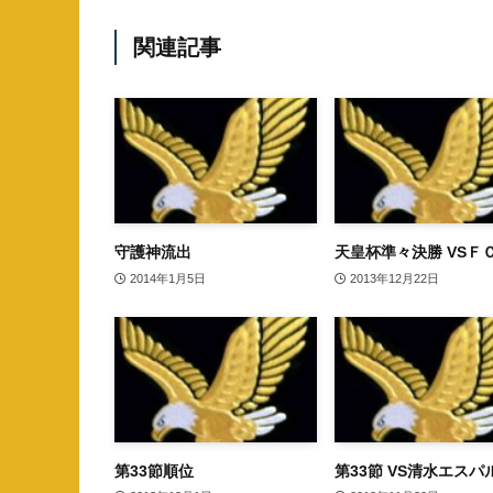
関連記事
守護神流出
天皇杯準々決勝 VSＦ
2014年1月5日
2013年12月22日
第33節順位
第33節 VS清水エスパ