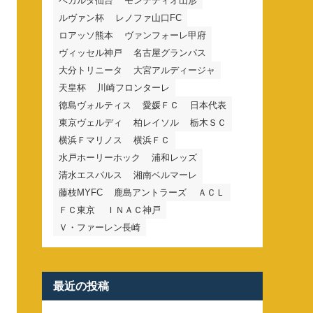
ベガルタ仙台
モンテディオ山形
ルヴァン杯
レノファ山口FC
ロアッソ熊本
ヴァンフォーレ甲府
ヴィッセル神戸
名古屋グランパス
大分トリニータ
大宮アルディージャ
天皇杯
川崎フロンターレ
徳島ヴォルティス
愛媛ＦＣ
日本代表
東京ヴェルディ
柏レイソル
栃木ＳＣ
横浜Ｆマリノス
横浜ＦＣ
水戸ホーリーホック
浦和レッズ
清水エスパルス
湘南ベルマーレ
藤枝MYFC
鹿島アントラーズ
ＡＣＬ
ＦＣ東京
ＩＮＡＣ神戸
Ｖ・ファーレン長崎
最近の投稿