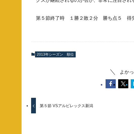
クスが継続されるのか否か、非常に注目され
第５節終了時 １勝２敗２分 勝ち点５ 得
2013年シーズン
順位
よかっ
第５節 VSアルビレックス新潟