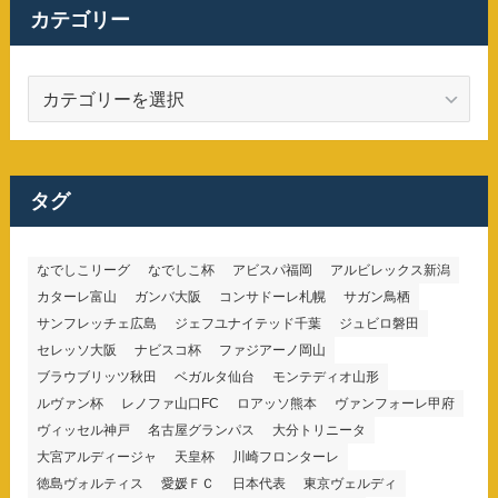
カテゴリー
カ
テ
ゴ
リ
ー
タグ
なでしこリーグ
なでしこ杯
アビスパ福岡
アルビレックス新潟
カターレ富山
ガンバ大阪
コンサドーレ札幌
サガン鳥栖
サンフレッチェ広島
ジェフユナイテッド千葉
ジュビロ磐田
セレッソ大阪
ナビスコ杯
ファジアーノ岡山
ブラウブリッツ秋田
ベガルタ仙台
モンテディオ山形
ルヴァン杯
レノファ山口FC
ロアッソ熊本
ヴァンフォーレ甲府
ヴィッセル神戸
名古屋グランパス
大分トリニータ
大宮アルディージャ
天皇杯
川崎フロンターレ
徳島ヴォルティス
愛媛ＦＣ
日本代表
東京ヴェルディ