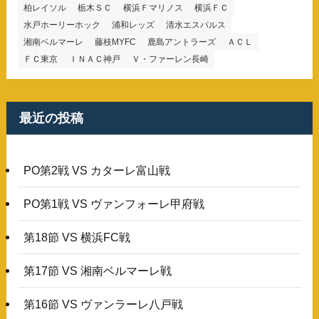
柏レイソル
栃木ＳＣ
横浜Ｆマリノス
横浜ＦＣ
水戸ホーリーホック
浦和レッズ
清水エスパルス
湘南ベルマーレ
藤枝MYFC
鹿島アントラーズ
ＡＣＬ
ＦＣ東京
ＩＮＡＣ神戸
Ｖ・ファーレン長崎
最近の投稿
PO第2戦 VS カターレ富山戦
PO第1戦 VS ヴァンフォーレ甲府戦
第18節 VS 横浜FC戦
第17節 VS 湘南ベルマーレ戦
第16節 VS ヴァンラーレ八戸戦