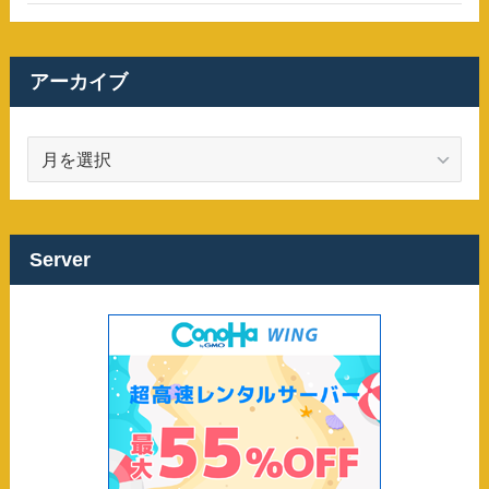
アーカイブ
ア
ー
カ
イ
ブ
Server