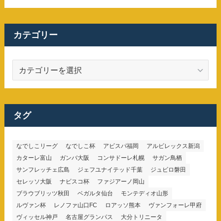
カテゴリー
カ
テ
ゴ
リ
ー
タグ
なでしこリーグ
なでしこ杯
アビスパ福岡
アルビレックス新潟
カターレ富山
ガンバ大阪
コンサドーレ札幌
サガン鳥栖
サンフレッチェ広島
ジェフユナイテッド千葉
ジュビロ磐田
セレッソ大阪
ナビスコ杯
ファジアーノ岡山
ブラウブリッツ秋田
ベガルタ仙台
モンテディオ山形
ルヴァン杯
レノファ山口FC
ロアッソ熊本
ヴァンフォーレ甲府
ヴィッセル神戸
名古屋グランパス
大分トリニータ