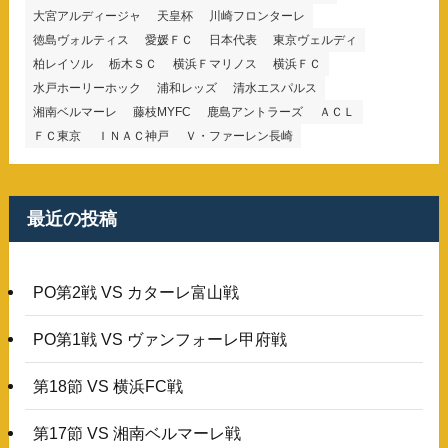
大宮アルディージャ
天皇杯
川崎フロンターレ
徳島ヴォルティス
愛媛ＦＣ
日本代表
東京ヴェルディ
柏レイソル
栃木ＳＣ
横浜Ｆマリノス
横浜ＦＣ
水戸ホーリーホック
浦和レッズ
清水エスパルス
湘南ベルマーレ
藤枝MYFC
鹿島アントラーズ
ＡＣＬ
ＦＣ東京
ＩＮＡＣ神戸
Ｖ・ファーレン長崎
最近の投稿
PO第2戦 VS カターレ富山戦
PO第1戦 VS ヴァンフォーレ甲府戦
第18節 VS 横浜FC戦
第17節 VS 湘南ベルマーレ戦