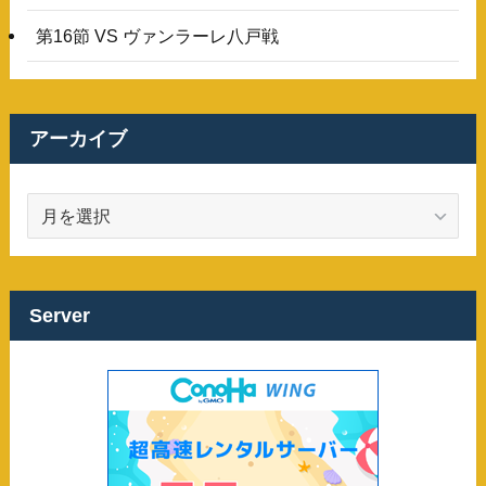
第16節 VS ヴァンラーレ八戸戦
アーカイブ
ア
ー
カ
イ
ブ
Server