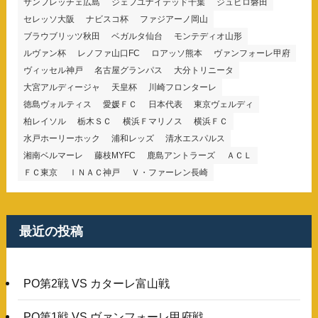
サンフレッチェ広島
ジェフユナイテッド千葉
ジュビロ磐田
セレッソ大阪
ナビスコ杯
ファジアーノ岡山
ブラウブリッツ秋田
ベガルタ仙台
モンテディオ山形
ルヴァン杯
レノファ山口FC
ロアッソ熊本
ヴァンフォーレ甲府
ヴィッセル神戸
名古屋グランパス
大分トリニータ
大宮アルディージャ
天皇杯
川崎フロンターレ
徳島ヴォルティス
愛媛ＦＣ
日本代表
東京ヴェルディ
柏レイソル
栃木ＳＣ
横浜Ｆマリノス
横浜ＦＣ
水戸ホーリーホック
浦和レッズ
清水エスパルス
湘南ベルマーレ
藤枝MYFC
鹿島アントラーズ
ＡＣＬ
ＦＣ東京
ＩＮＡＣ神戸
Ｖ・ファーレン長崎
最近の投稿
PO第2戦 VS カターレ富山戦
PO第1戦 VS ヴァンフォーレ甲府戦