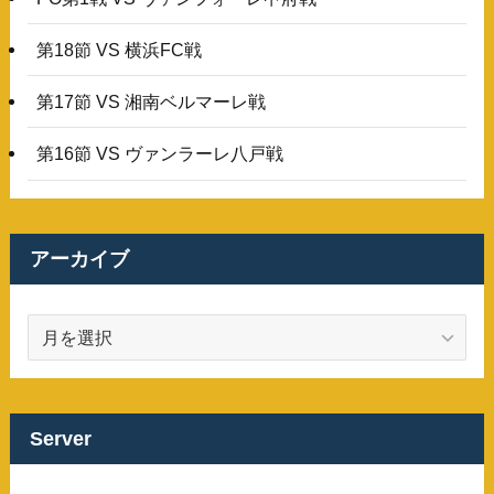
第18節 VS 横浜FC戦
第17節 VS 湘南ベルマーレ戦
第16節 VS ヴァンラーレ八戸戦
アーカイブ
ア
ー
カ
イ
ブ
Server