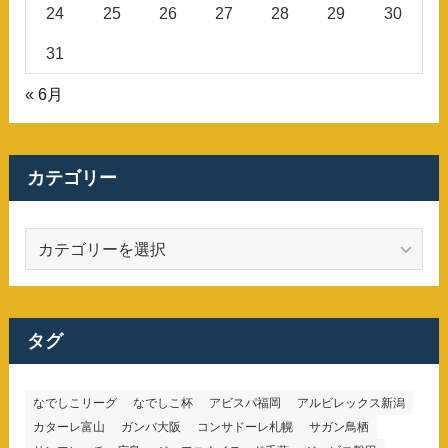
24
25
26
27
28
29
30
31
« 6月
カテゴリー
カ
テ
ゴ
リ
ー
タグ
なでしこリーグ
なでしこ杯
アビスパ福岡
アルビレックス新潟
カターレ富山
ガンバ大阪
コンサドーレ札幌
サガン鳥栖