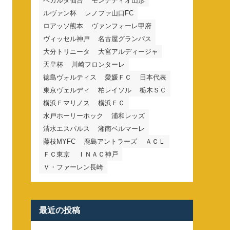
ベガルタ仙台
モンテディオ山形
ルヴァン杯
レノファ山口FC
ロアッソ熊本
ヴァンフォーレ甲府
ヴィッセル神戸
名古屋グランパス
大分トリニータ
大宮アルディージャ
天皇杯
川崎フロンターレ
徳島ヴォルティス
愛媛ＦＣ
日本代表
東京ヴェルディ
柏レイソル
栃木ＳＣ
横浜Ｆマリノス
横浜ＦＣ
水戸ホーリーホック
浦和レッズ
清水エスパルス
湘南ベルマーレ
藤枝MYFC
鹿島アントラーズ
ＡＣＬ
ＦＣ東京
ＩＮＡＣ神戸
Ｖ・ファーレン長崎
最近の投稿