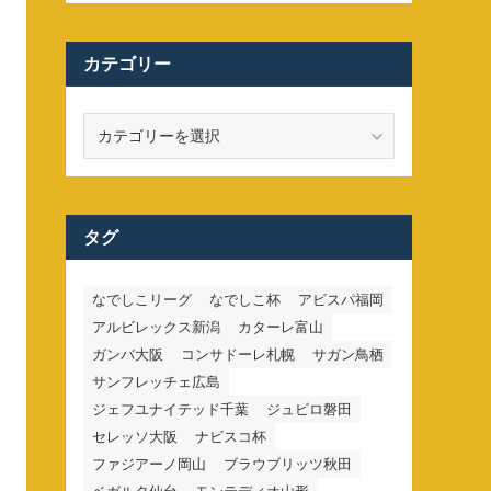
カテゴリー
カ
テ
ゴ
リ
ー
タグ
なでしこリーグ
なでしこ杯
アビスパ福岡
アルビレックス新潟
カターレ富山
ガンバ大阪
コンサドーレ札幌
サガン鳥栖
サンフレッチェ広島
ジェフユナイテッド千葉
ジュビロ磐田
セレッソ大阪
ナビスコ杯
ファジアーノ岡山
ブラウブリッツ秋田