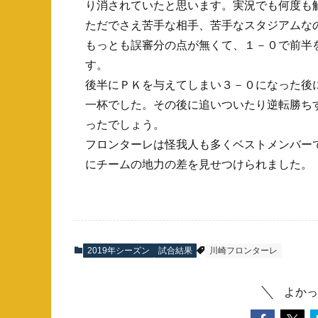
り消されていたと思います。実況でも何度も
ただでさえ苦手な相手、苦手なスタジアムな
もっとも誤審分の点が無くて、１－０で前半
す。
後半にＰＫを与えてしまい３－０になった後
一杯でした。その後に追いついたり逆転勝ち
ったでしょう。
フロンターレは怪我人も多くベストメンバー
にチームの地力の差を見せつけられました。
2019年シーズン
試合結果
川崎フロンターレ
よかっ