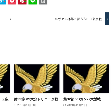
ルヴァン杯第５節 VSＦＣ東京戦
チェ広
第33節 VS大分トリニータ戦
第32節 VSガンバ大阪戦
2019年11月30日
2019年11月23日