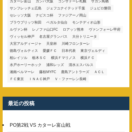
カターレ富山
ガンバ大阪
コンサドーレ札幌
サガン鳥栖
サンフレッチェ広島
ジェフユナイテッド千葉
ジュビロ磐田
セレッソ大阪
ナビスコ杯
ファジアーノ岡山
ブラウブリッツ秋田
ベガルタ仙台
モンテディオ山形
ルヴァン杯
レノファ山口FC
ロアッソ熊本
ヴァンフォーレ甲府
ヴィッセル神戸
名古屋グランパス
大分トリニータ
大宮アルディージャ
天皇杯
川崎フロンターレ
徳島ヴォルティス
愛媛ＦＣ
日本代表
東京ヴェルディ
柏レイソル
栃木ＳＣ
横浜Ｆマリノス
横浜ＦＣ
水戸ホーリーホック
浦和レッズ
清水エスパルス
湘南ベルマーレ
藤枝MYFC
鹿島アントラーズ
ＡＣＬ
ＦＣ東京
ＩＮＡＣ神戸
Ｖ・ファーレン長崎
最近の投稿
PO第2戦 VS カターレ富山戦