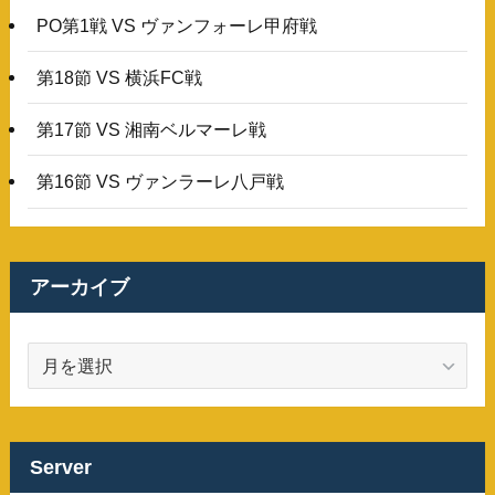
PO第1戦 VS ヴァンフォーレ甲府戦
第18節 VS 横浜FC戦
第17節 VS 湘南ベルマーレ戦
第16節 VS ヴァンラーレ八戸戦
アーカイブ
ア
ー
カ
イ
ブ
Server