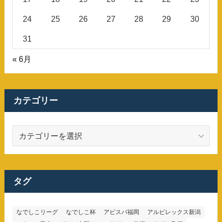
24
25
26
27
28
29
30
31
« 6月
カテゴリー
カ
テ
ゴ
リ
ー
タグ
なでしこリーグ
なでしこ杯
アビスパ福岡
アルビレックス新潟