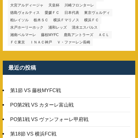
大宮アルディージャ
天皇杯
川崎フロンターレ
徳島ヴォルティス
愛媛ＦＣ
日本代表
東京ヴェルディ
柏レイソル
栃木ＳＣ
横浜Ｆマリノス
横浜ＦＣ
水戸ホーリーホック
浦和レッズ
清水エスパルス
湘南ベルマーレ
藤枝MYFC
鹿島アントラーズ
ＡＣＬ
ＦＣ東京
ＩＮＡＣ神戸
Ｖ・ファーレン長崎
最近の投稿
第1節 VS 藤枝MYFC戦
PO第2戦 VS カターレ富山戦
PO第1戦 VS ヴァンフォーレ甲府戦
第18節 VS 横浜FC戦