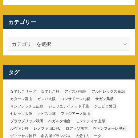
カテゴリー
カ
テ
ゴ
リ
ー
タグ
なでしこリーグ
なでしこ杯
アビスパ福岡
アルビレックス新潟
カターレ富山
ガンバ大阪
コンサドーレ札幌
サガン鳥栖
サンフレッチェ広島
ジェフユナイテッド千葉
ジュビロ磐田
セレッソ大阪
ナビスコ杯
ファジアーノ岡山
ブラウブリッツ秋田
ベガルタ仙台
モンテディオ山形
ルヴァン杯
レノファ山口FC
ロアッソ熊本
ヴァンフォーレ甲府
ヴィッセル神戸
名古屋グランパス
大分トリニータ