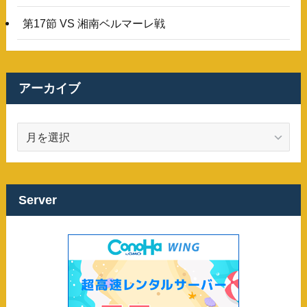
第17節 VS 湘南ベルマーレ戦
アーカイブ
ア
ー
カ
イ
ブ
Server