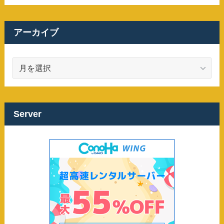
アーカイブ
ア
ー
カ
イ
ブ
Server