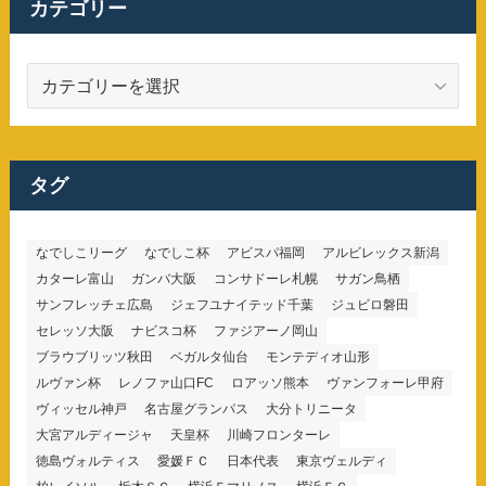
カテゴリー
カ
テ
ゴ
リ
ー
タグ
なでしこリーグ
なでしこ杯
アビスパ福岡
アルビレックス新潟
カターレ富山
ガンバ大阪
コンサドーレ札幌
サガン鳥栖
サンフレッチェ広島
ジェフユナイテッド千葉
ジュビロ磐田
セレッソ大阪
ナビスコ杯
ファジアーノ岡山
ブラウブリッツ秋田
ベガルタ仙台
モンテディオ山形
ルヴァン杯
レノファ山口FC
ロアッソ熊本
ヴァンフォーレ甲府
ヴィッセル神戸
名古屋グランパス
大分トリニータ
大宮アルディージャ
天皇杯
川崎フロンターレ
徳島ヴォルティス
愛媛ＦＣ
日本代表
東京ヴェルディ