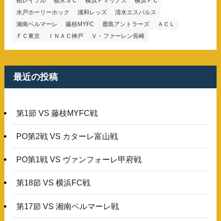
柏レイソル
栃木ＳＣ
横浜Ｆマリノス
横浜ＦＣ
水戸ホーリーホック
浦和レッズ
清水エスパルス
湘南ベルマーレ
藤枝MYFC
鹿島アントラーズ
ＡＣＬ
ＦＣ東京
ＩＮＡＣ神戸
Ｖ・ファーレン長崎
最近の投稿
第1節 VS 藤枝MYFC戦
PO第2戦 VS カターレ富山戦
PO第1戦 VS ヴァンフォーレ甲府戦
第18節 VS 横浜FC戦
第17節 VS 湘南ベルマーレ戦