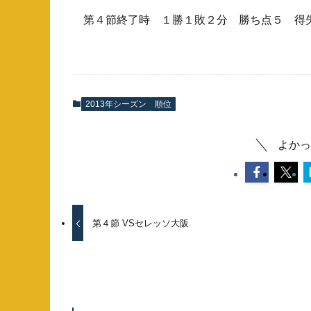
第４節終了時 １勝１敗２分 勝ち点５ 得
2013年シーズン
順位
よかっ
第４節 VSセレッソ大阪