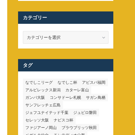
カテゴリー
カ
テ
ゴ
リ
ー
タグ
なでしこリーグ
なでしこ杯
アビスパ福岡
アルビレックス新潟
カターレ富山
ガンバ大阪
コンサドーレ札幌
サガン鳥栖
サンフレッチェ広島
ジェフユナイテッド千葉
ジュビロ磐田
セレッソ大阪
ナビスコ杯
ファジアーノ岡山
ブラウブリッツ秋田