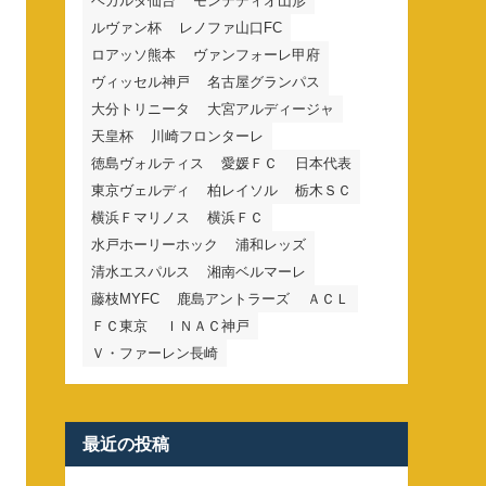
ベガルタ仙台
モンテディオ山形
ルヴァン杯
レノファ山口FC
ロアッソ熊本
ヴァンフォーレ甲府
ヴィッセル神戸
名古屋グランパス
大分トリニータ
大宮アルディージャ
天皇杯
川崎フロンターレ
徳島ヴォルティス
愛媛ＦＣ
日本代表
東京ヴェルディ
柏レイソル
栃木ＳＣ
横浜Ｆマリノス
横浜ＦＣ
水戸ホーリーホック
浦和レッズ
清水エスパルス
湘南ベルマーレ
藤枝MYFC
鹿島アントラーズ
ＡＣＬ
ＦＣ東京
ＩＮＡＣ神戸
Ｖ・ファーレン長崎
最近の投稿