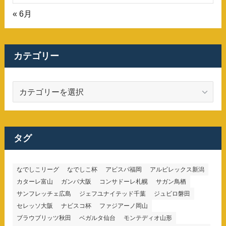
« 6月
カテゴリー
カ
テ
ゴ
リ
ー
タグ
なでしこリーグ
なでしこ杯
アビスパ福岡
アルビレックス新潟
カターレ富山
ガンバ大阪
コンサドーレ札幌
サガン鳥栖
サンフレッチェ広島
ジェフユナイテッド千葉
ジュビロ磐田
セレッソ大阪
ナビスコ杯
ファジアーノ岡山
ブラウブリッツ秋田
ベガルタ仙台
モンテディオ山形