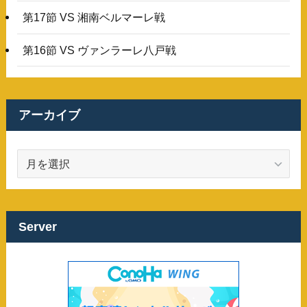
第17節 VS 湘南ベルマーレ戦
第16節 VS ヴァンラーレ八戸戦
アーカイブ
ア
ー
カ
イ
ブ
Server