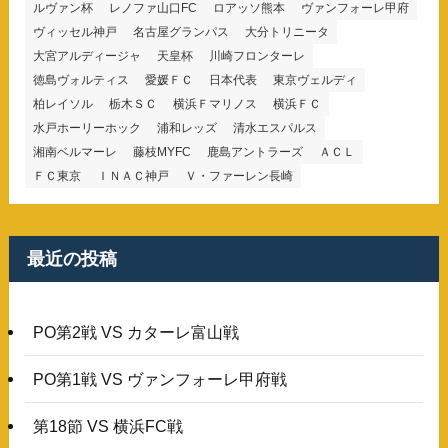
ルヴァン杯
レノファ山口FC
ロアッソ熊本
ヴァンフォーレ甲府
ヴィッセル神戸
名古屋グランパス
大分トリニータ
大宮アルディージャ
天皇杯
川崎フロンターレ
徳島ヴォルティス
愛媛ＦＣ
日本代表
東京ヴェルディ
柏レイソル
栃木ＳＣ
横浜Ｆマリノス
横浜ＦＣ
水戸ホーリーホック
浦和レッズ
清水エスパルス
湘南ベルマーレ
藤枝MYFC
鹿島アントラーズ
ＡＣＬ
ＦＣ東京
ＩＮＡＣ神戸
Ｖ・ファーレン長崎
最近の投稿
PO第2戦 VS カターレ富山戦
PO第1戦 VS ヴァンフォーレ甲府戦
第18節 VS 横浜FC戦