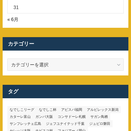
31
« 6月
カテゴリー
カ
テ
ゴ
リ
ー
タグ
なでしこリーグ
なでしこ杯
アビスパ福岡
アルビレックス新潟
カターレ富山
ガンバ大阪
コンサドーレ札幌
サガン鳥栖
サンフレッチェ広島
ジェフユナイテッド千葉
ジュビロ磐田
セレッソ大阪
ナビスコ杯
ファジアーノ岡山