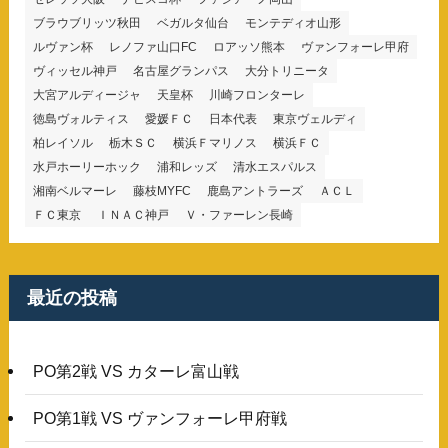
ブラウブリッツ秋田
ベガルタ仙台
モンテディオ山形
ルヴァン杯
レノファ山口FC
ロアッソ熊本
ヴァンフォーレ甲府
ヴィッセル神戸
名古屋グランパス
大分トリニータ
大宮アルディージャ
天皇杯
川崎フロンターレ
徳島ヴォルティス
愛媛ＦＣ
日本代表
東京ヴェルディ
柏レイソル
栃木ＳＣ
横浜Ｆマリノス
横浜ＦＣ
水戸ホーリーホック
浦和レッズ
清水エスパルス
湘南ベルマーレ
藤枝MYFC
鹿島アントラーズ
ＡＣＬ
ＦＣ東京
ＩＮＡＣ神戸
Ｖ・ファーレン長崎
最近の投稿
PO第2戦 VS カターレ富山戦
PO第1戦 VS ヴァンフォーレ甲府戦