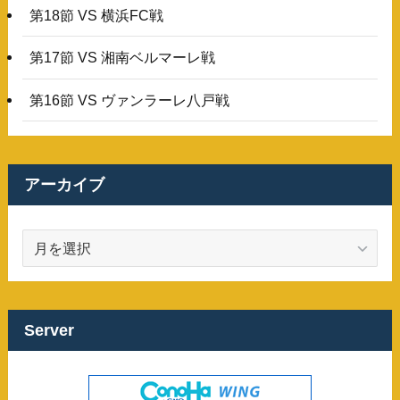
第18節 VS 横浜FC戦
第17節 VS 湘南ベルマーレ戦
第16節 VS ヴァンラーレ八戸戦
アーカイブ
ア
ー
カ
イ
ブ
Server