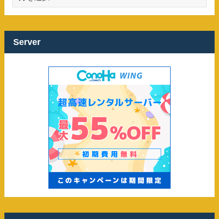
ー
カ
イ
ブ
Server