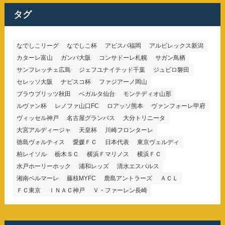
リ
ー
タグ
なでしこリーグ
なでしこ杯
アビスパ福岡
アルビレックス新潟
カターレ富山
ガンバ大阪
コンサドーレ札幌
サガン鳥栖
サンフレッチェ広島
ジェフユナイテッド千葉
ジュビロ磐田
セレッソ大阪
ナビスコ杯
ファジアーノ岡山
ブラウブリッツ秋田
ベガルタ仙台
モンテディオ山形
ルヴァン杯
レノファ山口FC
ロアッソ熊本
ヴァンフォーレ甲府
ヴィッセル神戸
名古屋グランパス
大分トリニータ
大宮アルディージャ
天皇杯
川崎フロンターレ
徳島ヴォルティス
愛媛ＦＣ
日本代表
東京ヴェルディ
柏レイソル
栃木ＳＣ
横浜Ｆマリノス
横浜ＦＣ
水戸ホーリーホック
浦和レッズ
清水エスパルス
湘南ベルマーレ
藤枝MYFC
鹿島アントラーズ
ＡＣＬ
ＦＣ東京
ＩＮＡＣ神戸
Ｖ・ファーレン長崎