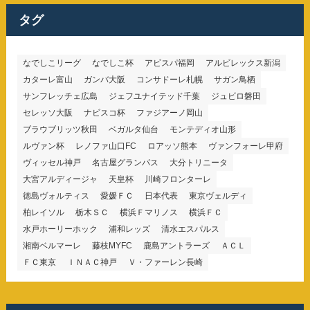
リ
ー
タグ
なでしこリーグ
なでしこ杯
アビスパ福岡
アルビレックス新潟
カターレ富山
ガンバ大阪
コンサドーレ札幌
サガン鳥栖
サンフレッチェ広島
ジェフユナイテッド千葉
ジュビロ磐田
セレッソ大阪
ナビスコ杯
ファジアーノ岡山
ブラウブリッツ秋田
ベガルタ仙台
モンテディオ山形
ルヴァン杯
レノファ山口FC
ロアッソ熊本
ヴァンフォーレ甲府
ヴィッセル神戸
名古屋グランパス
大分トリニータ
大宮アルディージャ
天皇杯
川崎フロンターレ
徳島ヴォルティス
愛媛ＦＣ
日本代表
東京ヴェルディ
柏レイソル
栃木ＳＣ
横浜Ｆマリノス
横浜ＦＣ
水戸ホーリーホック
浦和レッズ
清水エスパルス
湘南ベルマーレ
藤枝MYFC
鹿島アントラーズ
ＡＣＬ
ＦＣ東京
ＩＮＡＣ神戸
Ｖ・ファーレン長崎