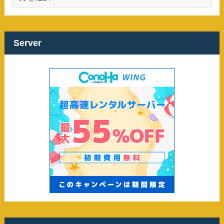
ー
カ
イ
ブ
Server