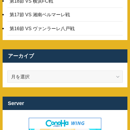
第18節 VS 横浜FC戦
第17節 VS 湘南ベルマーレ戦
第16節 VS ヴァンラーレ八戸戦
アーカイブ
ア
ー
カ
イ
ブ
Server