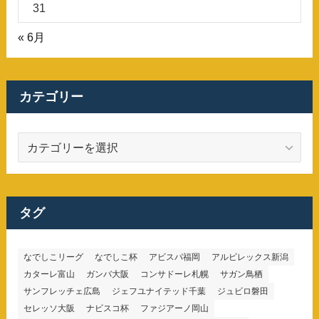
31
« 6月
カテゴリー
カ
テ
ゴ
リ
ー
タグ
なでしこリーグ
なでしこ杯
アビスパ福岡
アルビレックス新潟
カターレ富山
ガンバ大阪
コンサドーレ札幌
サガン鳥栖
サンフレッチェ広島
ジェフユナイテッド千葉
ジュビロ磐田
セレッソ大阪
ナビスコ杯
ファジアーノ岡山