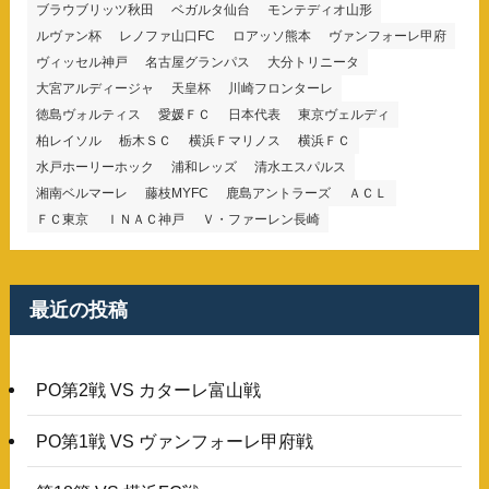
ブラウブリッツ秋田
ベガルタ仙台
モンテディオ山形
ルヴァン杯
レノファ山口FC
ロアッソ熊本
ヴァンフォーレ甲府
ヴィッセル神戸
名古屋グランパス
大分トリニータ
大宮アルディージャ
天皇杯
川崎フロンターレ
徳島ヴォルティス
愛媛ＦＣ
日本代表
東京ヴェルディ
柏レイソル
栃木ＳＣ
横浜Ｆマリノス
横浜ＦＣ
水戸ホーリーホック
浦和レッズ
清水エスパルス
湘南ベルマーレ
藤枝MYFC
鹿島アントラーズ
ＡＣＬ
ＦＣ東京
ＩＮＡＣ神戸
Ｖ・ファーレン長崎
最近の投稿
PO第2戦 VS カターレ富山戦
PO第1戦 VS ヴァンフォーレ甲府戦